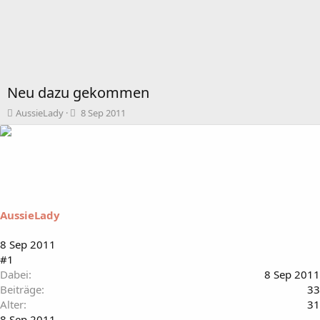
Neu dazu gekommen
T
B
AussieLady
8 Sep 2011
h
e
e
g
m
i
e
n
n
n
s
d
t
a
AussieLady
a
t
r
u
t
m
8 Sep 2011
e
#1
r
Dabei
8 Sep 2011
Beiträge
33
Alter
31
8 Sep 2011