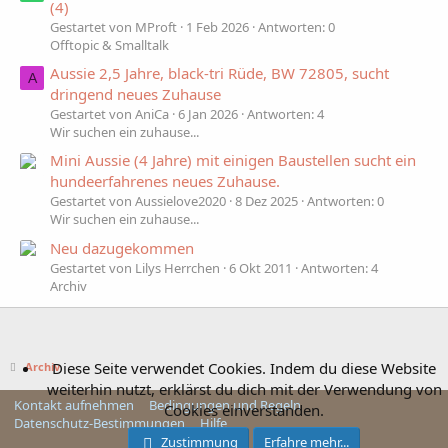
(4)
Gestartet von MProft
1 Feb 2026
Antworten: 0
Offtopic & Smalltalk
Aussie 2,5 Jahre, black-tri Rüde, BW 72805, sucht
A
dringend neues Zuhause
Gestartet von AniCa
6 Jan 2026
Antworten: 4
Wir suchen ein zuhause...
Mini Aussie (4 Jahre) mit einigen Baustellen sucht ein
hundeerfahrenes neues Zuhause.
Gestartet von Aussielove2020
8 Dez 2025
Antworten: 0
Wir suchen ein zuhause...
Neu dazugekommen
Gestartet von Lilys Herrchen
6 Okt 2011
Antworten: 4
Archiv
Diese Seite verwendet Cookies. Indem du diese Website
Archiv
weiterhin nutzt, erklärst du dich mit der Verwendung von
Kontakt aufnehmen
Bedingungen und Regeln
Cookies einverstanden.
Datenschutz-Bestimmungen
Hilfe
Zustimmung
Erfahre mehr...