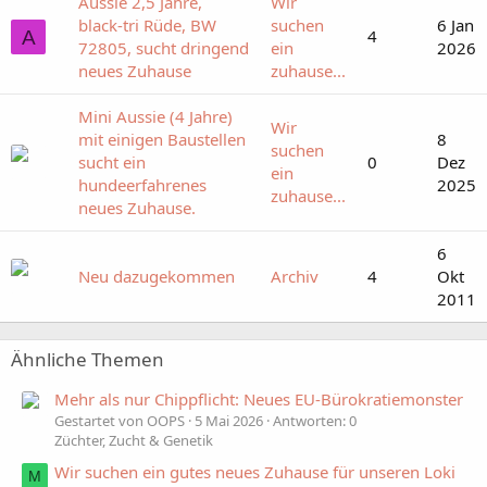
Aussie 2,5 Jahre,
Wir
black-tri Rüde, BW
suchen
6 Jan
4
A
72805, sucht dringend
ein
2026
neues Zuhause
zuhause...
Mini Aussie (4 Jahre)
Wir
mit einigen Baustellen
8
suchen
sucht ein
0
Dez
ein
hundeerfahrenes
2025
zuhause...
neues Zuhause.
6
Neu dazugekommen
Archiv
4
Okt
2011
Ähnliche Themen
Mehr als nur Chippflicht: Neues EU-Bürokratiemonster
Gestartet von OOPS
5 Mai 2026
Antworten: 0
Züchter, Zucht & Genetik
Wir suchen ein gutes neues Zuhause für unseren Loki
M