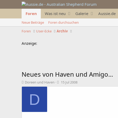
Foren
Was ist neu
Galerie
Aussie.de
Neue Beiträge
Foren durchsuchen
Foren
User-Ecke
Archiv
Anzeige:
Neues von Haven und Amigo...
T
B
Doreen und Haven
15 Jul 2008
h
e
e
g
D
m
i
e
n
n
n
s
d
t
a