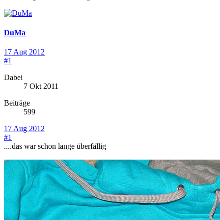
DuMa
17 Aug 2012
#1
Dabei
7 Okt 2011
Beiträge
599
17 Aug 2012
#1
....das war schon lange überfällig