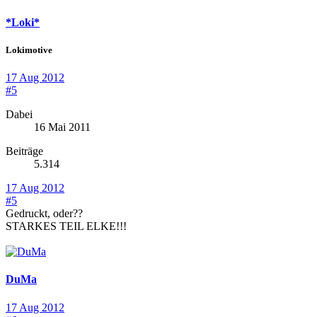
*Loki*
Lokimotive
17 Aug 2012
#5
Dabei
16 Mai 2011
Beiträge
5.314
17 Aug 2012
#5
Gedruckt, oder??
STARKES TEIL ELKE!!!
DuMa
17 Aug 2012