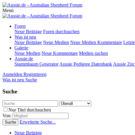
Menü
Foren
Neue Beiträge
Foren durchsuchen
Was ist neu
Neue Beiträge
Neue Medien
Neue Medien Kommentare
Letzte
Galerie
Neue Medien
Neue Kommentare
Medien suchen
Aussie.de
Stammbaum Generator
Aussie Pedigree Datenbank
Aussie Züc
Anmelden
Registrieren
Was ist neu
Suche
Suche
Nur Titel durchsuchen
Von:
Erweiterte Suche...
Suche
Neue Beiträge