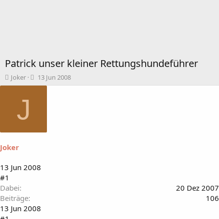
Patrick unser kleiner Rettungshundeführer
T
B
Joker
13 Jun 2008
h
e
e
g
J
m
i
e
n
n
n
s
d
t
a
Joker
a
t
r
u
t
m
13 Jun 2008
e
#1
r
Dabei
20 Dez 2007
Beiträge
106
13 Jun 2008
#1