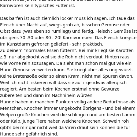
Karnivoren kein typisches Futter ist.
Das barfen ist auch ziemlich locker muss ich sagen. Ich taue das
Fleisch über Nacht auf, wiegs grob ab, bisschen Gemüse oder
Obst dazu (was eben so rumliegt) und fertig. Fleisch : Gemüse ist
übrigens 70 :30 oder 80 : 20! Karnivor eben. Das Fleisch kriegste
im Kunstdarm gefroren geliefert - sehr praktisch.
Zu deinem "normales Essen füttern". Bei mir kriegt sie Karotten
z.B. nur abgekocht weil sie die Roh nicht verdaut. Hinten raus
wie vorne rein sozusagen. Da sieht man schon mal gut wie ein
Hund Gemüse verwerten kann. Sie kriegt aber alles ungewürzt.
Keine Bratensoße oder so einen Kram, nicht mal Spuren davon.
Weil ich nicht riskieren will dass sie auf irgendwas allergisch
reagiert. Am besten beim Kochen erstmal ohne Gewürze
zubereiten und dann im Nachhinein würzen.
Hunde haben in manchen Punkten völlig andere Bedürfnisse als
Menschen. Knochen immer ungekocht übrigens - und bei einem
Welpen große Knochen weil die schlingen und am besten Lamm
oder Kalb. Junge Tiere haben weichere Knochen. Schwein roh
gibt's bei mir gar nicht weil da Viren drauf sein können die für
Hunde sehr gefährlich sind.