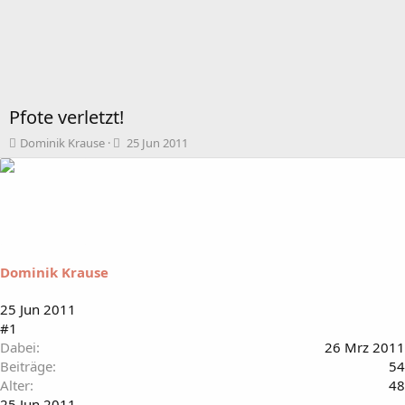
Pfote verletzt!
T
B
Dominik Krause
25 Jun 2011
h
e
e
g
m
i
e
n
n
n
s
d
t
a
Dominik Krause
a
t
r
u
t
m
25 Jun 2011
e
#1
r
Dabei
26 Mrz 2011
Beiträge
54
Alter
48
25 Jun 2011