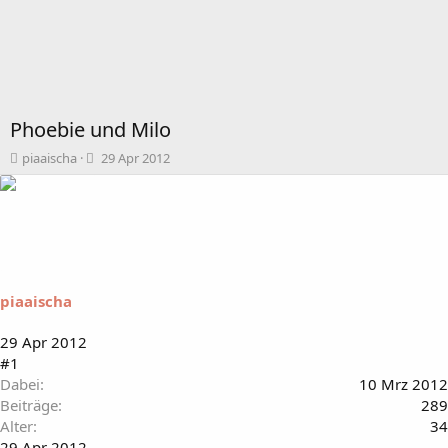
Phoebie und Milo
T
B
piaaischa
29 Apr 2012
h
e
e
g
m
i
e
n
n
n
s
d
t
a
piaaischa
a
t
r
u
t
m
29 Apr 2012
e
#1
r
Dabei
10 Mrz 2012
Beiträge
289
Alter
34
29 Apr 2012