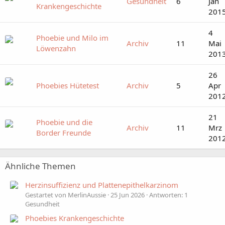
Gesundheit
6
Jan
Krankengeschichte
201
4
Phoebie und Milo im
Archiv
11
Mai
Löwenzahn
201
26
Phoebies Hütetest
Archiv
5
Apr
201
21
Phoebie und die
Archiv
11
Mrz
Border Freunde
201
Ähnliche Themen
Herzinsuffizienz und Plattenepithelkarzinom
Gestartet von MerlinAussie
25 Jun 2026
Antworten: 1
Gesundheit
Phoebies Krankengeschichte