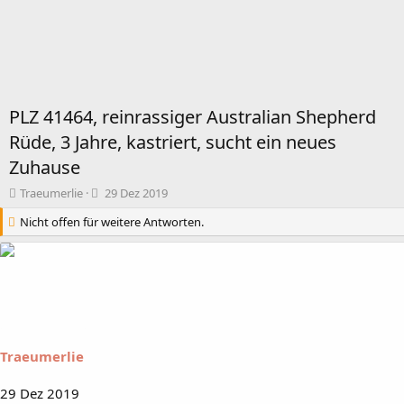
PLZ 41464, reinrassiger Australian Shepherd
Rüde, 3 Jahre, kastriert, sucht ein neues
Zuhause
T
B
Traeumerlie
29 Dez 2019
h
e
Nicht offen für weitere Antworten.
e
g
m
i
e
n
n
n
s
d
t
a
a
t
r
u
t
m
Traeumerlie
e
r
29 Dez 2019