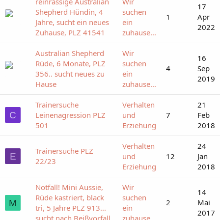
reinrassige Australian
Wir
17
Shepherd Hündin, 4
suchen
1
Apr
Jahre, sucht ein neues
ein
2022
Zuhause, PLZ 41541
zuhause...
Australian Shepherd
Wir
16
Rüde, 6 Monate, PLZ
suchen
4
Sep
356.. sucht neues zu
ein
2019
Hause
zuhause...
Trainersuche
Verhalten
21
C
Leinenagression PLZ
und
7
Feb
501
Erziehung
2018
Verhalten
24
Trainersuche PLZ
E
und
12
Jan
22/23
Erziehung
2018
Notfall! Mini Aussie,
Wir
14
Rüde kastriert, black
suchen
2
Mai
M
tri, 5 Jahre PLZ 913...
ein
2017
sucht nach Beißvorfall
zuhause...