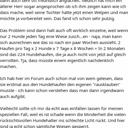
dann auch sehr oft freundlich anglächelt. Neulich hat mich ein
älterer Herr sogar angesprochen ob ich ihm zeigen kann wie ich
dass mache, weil seine Tochter hätte jetzt einen Welpen und man
möchte ja vorbereitet sein. Das fand ich schon sehr putzig.
Das Problem sind dann halt auch oft wirklich einzelne, weil wenn
nur 2 Hunde jeden Tag eine Wiese zusch...en - naja, man kann
sich ausrechnen wie das so nach ein paar Wochen aussieht. 2
Haufen pro Tag x 2 Hunde x 7 Tage x 8 Wochen = In 2 Monaten
sind das 224 Hundehaufen, die ja auch nicht von jetzt auf gleich
verrotten. Tja, dass müsste einem eigentlich nachdenklich
machen.
Ich hab hier im Forum auch schon mal von wem gelesen, dass
sie erstmal aus den Hundehaufen den eigenen "rausklauben"
musste - ich kann schon verstehen dass man dann irgendwann
auch aufgibt.
Vielleicht sollte ich mir da echt was einfallen lassen für meinen
speziellen Fall, weil es ist schade wenn die Minderheit die vielen
rücksichtsvollen Hundehalter ins schlechte Licht rückt. Und hier
sind ja echt schon sämtliche Wiesen gesperrt.