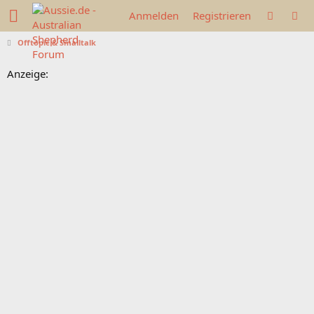
Anmelden
Registrieren
Offtopic & Smalltalk
Anzeige: