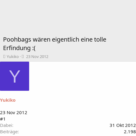
Poohbags wären eigentlich eine tolle
Erfindung :(
T
B
Yukiko
23 Nov 2012
h
e
e
g
Y
m
i
e
n
n
n
s
d
t
a
Yukiko
a
t
r
u
t
m
23 Nov 2012
e
#1
r
Dabei
31 Okt 2012
Beiträge
2.198