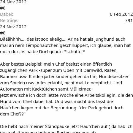
24 Nov 2012
#8
Dabei
6 Feb 2012
Beiträge
791
24 Nov 2012
#8
Bääähhhh.... das ist soo ekelig.... Arina hat als Junghund auch
mal an nem Tempohäufchen geschnuppert, ich glaube, man hat
mich durchs halbe Dorf gehört *schüttel*
Aber bestes Beispiel: mein Chef besitzt einen öffentlich
zugänglichen Park -super zum Üben mit Damwild, Rasen,
Bäumen usw. Kindergartenkinder gehen da hin, Hundebesitzer
zum Spielen usw. Alles erlaubt, nicht mal Leinenpflicht. Und
Automaten mit Kacktütchen samt Mülleimer.
Jetzt erwische ich doch letzte Woche eine Arbeitskollegin, die den
Hund vom Chef dabei hat. Und was macht die: lässt die
Häufchen liegen mit der Begründung: "der Park gehört doch
dem Chef??"
Die hebt nach meiner Standpauke jetzt Häufchen auf ( da hab ich
doch glatt meinen höheren Posten ausgenutzt)