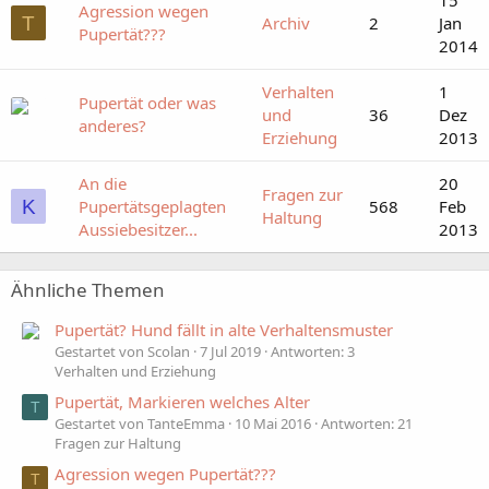
Agression wegen
T
Archiv
2
Jan
Pupertät???
2014
Verhalten
1
Pupertät oder was
und
36
Dez
anderes?
Erziehung
2013
An die
20
Fragen zur
K
Pupertätsgeplagten
568
Feb
Haltung
Aussiebesitzer...
2013
Ähnliche Themen
Pupertät? Hund fällt in alte Verhaltensmuster
Gestartet von Scolan
7 Jul 2019
Antworten: 3
Verhalten und Erziehung
Pupertät, Markieren welches Alter
T
Gestartet von TanteEmma
10 Mai 2016
Antworten: 21
Fragen zur Haltung
Agression wegen Pupertät???
T