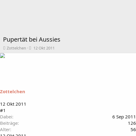
Pupertät bei Aussies
T
B
Zottelchen
12 Okt 2011
h
e
e
g
m
i
e
n
n
n
s
d
t
a
Zottelchen
a
t
r
u
t
m
12 Okt 2011
e
#1
r
Dabei
6 Sep 2011
Beiträge
126
Alter
56
12 Okt 2011