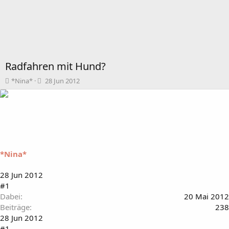
Radfahren mit Hund?
T
B
*Nina*
28 Jun 2012
h
e
e
g
m
i
e
n
n
n
s
d
t
a
*Nina*
a
t
r
u
t
m
28 Jun 2012
e
#1
r
Dabei
20 Mai 2012
Beiträge
238
28 Jun 2012
#1