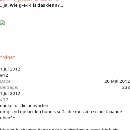
...Ja, wie g-e-i-l is das denn?...
*Nina*
1 Jul 2012
#12
Dabei
20 Mai 2012
Beiträge
238
1 Jul 2012
#12
danke für die antworten
omg sind die beiden hundis süß...die mussten sicher laaange
üben^^
ich glaub ich werd dann noch ein bisschen warten, bis klein-