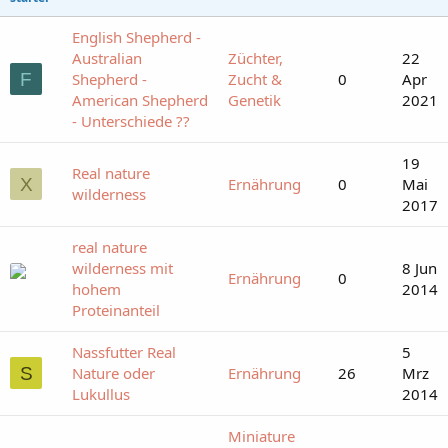
English Shepherd -
Australian
Züchter,
22
F
Shepherd -
Zucht &
0
Apr
American Shepherd
Genetik
2021
- Unterschiede ??
19
Real nature
X
Ernährung
0
Mai
wilderness
2017
real nature
wilderness mit
8 Jun
Ernährung
0
hohem
2014
Proteinanteil
Nassfutter Real
5
S
Nature oder
Ernährung
26
Mrz
Lukullus
2014
Miniature