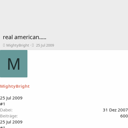
real american.....
T
B
MightyBright
25 Jul 2009
h
e
e
g
M
m
i
e
n
n
n
s
d
t
a
MightyBright
a
t
r
u
t
m
25 Jul 2009
e
#1
r
Dabei
31 Dez 2007
Beiträge
600
25 Jul 2009
#1