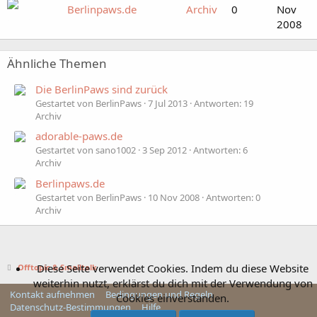
Berlinpaws.de
Archiv
0
Nov
2008
Ähnliche Themen
Die BerlinPaws sind zurück
Gestartet von BerlinPaws
7 Jul 2013
Antworten: 19
Archiv
adorable-paws.de
Gestartet von sano1002
3 Sep 2012
Antworten: 6
Archiv
Berlinpaws.de
Gestartet von BerlinPaws
10 Nov 2008
Antworten: 0
Archiv
Diese Seite verwendet Cookies. Indem du diese Website
Offtopic & Smalltalk
weiterhin nutzt, erklärst du dich mit der Verwendung von
Kontakt aufnehmen
Bedingungen und Regeln
Cookies einverstanden.
Datenschutz-Bestimmungen
Hilfe