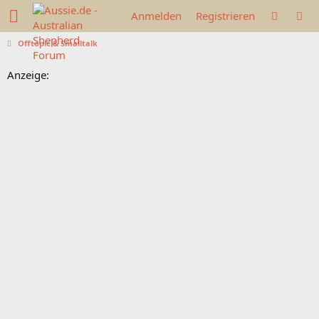
Anmelden
Registrieren
Offtopic & Smalltalk
Anzeige: