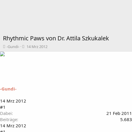
Rhythmic Paws von Dr. Attila Szkukalek
T
B
-Gundi-
14 Mrz 2012
h
e
e
g
m
i
e
n
n
n
s
d
t
a
-Gundi-
a
t
r
u
t
m
14 Mrz 2012
e
#1
r
Dabei
21 Feb 2011
Beiträge
5.683
14 Mrz 2012
#1