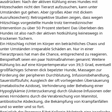
ausdrücken: Nach der aktiven Kühlung eines Hundes mit
Hitzeschaden nicht den Tierarzt aufzusuchen, kann unter
Umständen gut gehen. Aber (großes Aber mit dickem
Ausrufezeichen!): Retrospektive Studien zeigen, dass wegen
Hitzschlags vorgestellte Hunde trotz tiermedizinischer
Intervention zu über 50 Prozent sterben! Das Überleben des
Hundes ist also nach der aktiven Notkühlung keineswegs in
trockenen Tüchern.
Ein Hitzschlag richtet im Körper ein beträchtliches Chaos und
unter Umständen irreparable Schäden an. Nur in einer
Tierarztpraxis hat man die Chance, entsprechend zu reagieren.
Beispielhaft seien ein paar Notmaßnahmen genannt: Weitere
Kühlung bis auf eine Körpertemperatur von 39,5 Grad, eventuell
großflächiges Scheren dick bepelzter Hunde, Massagen zur
Förderung der peripheren Durchblutung, Infusionsbehandlung,
Sauerstoffzufuhr, Ausgleich der oft vorliegenden Übersäuerung
(metabolische Azidose), Verhinderung oder Behebung einer
Hypoglykämie (Unterzuckerung) durch Glukose-Infusionen oder
eines Hirnödems durch die Verabreichung von Mannitol,
antibiotische Abdeckung, die Bekämpfung von Krampfanfällen
und so weiter und so fort.
Bezüglich der Prognose führt Kollegin McIntosh eine israelische