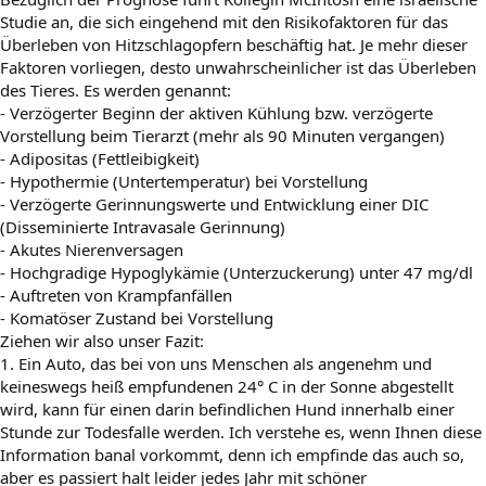
Studie an, die sich eingehend mit den Risikofaktoren für das
Überleben von Hitzschlagopfern beschäftig hat. Je mehr dieser
Faktoren vorliegen, desto unwahrscheinlicher ist das Überleben
des Tieres. Es werden genannt:
- Verzögerter Beginn der aktiven Kühlung bzw. verzögerte
Vorstellung beim Tierarzt (mehr als 90 Minuten vergangen)
- Adipositas (Fettleibigkeit)
- Hypothermie (Untertemperatur) bei Vorstellung
- Verzögerte Gerinnungswerte und Entwicklung einer DIC
(Disseminierte Intravasale Gerinnung)
- Akutes Nierenversagen
- Hochgradige Hypoglykämie (Unterzuckerung) unter 47 mg/dl
- Auftreten von Krampfanfällen
- Komatöser Zustand bei Vorstellung
Ziehen wir also unser Fazit:
1. Ein Auto, das bei von uns Menschen als angenehm und
keineswegs heiß empfundenen 24° C in der Sonne abgestellt
wird, kann für einen darin befindlichen Hund innerhalb einer
Stunde zur Todesfalle werden. Ich verstehe es, wenn Ihnen diese
Information banal vorkommt, denn ich empfinde das auch so,
aber es passiert halt leider jedes Jahr mit schöner