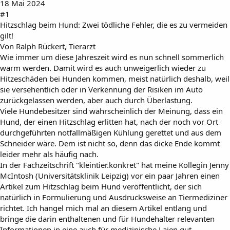
18 Mai 2024
#1
Hitzschlag beim Hund: Zwei tödliche Fehler, die es zu vermeiden
gilt!
Von Ralph Rückert, Tierarzt
Wie immer um diese Jahreszeit wird es nun schnell sommerlich
warm werden. Damit wird es auch unweigerlich wieder zu
Hitzeschäden bei Hunden kommen, meist natürlich deshalb, weil
sie versehentlich oder in Verkennung der Risiken im Auto
zurückgelassen werden, aber auch durch Überlastung.
Viele Hundebesitzer sind wahrscheinlich der Meinung, dass ein
Hund, der einen Hitzschlag erlitten hat, nach der noch vor Ort
durchgeführten notfallmäßigen Kühlung gerettet und aus dem
Schneider wäre. Dem ist nicht so, denn das dicke Ende kommt
leider mehr als häufig nach.
In der Fachzeitschrift "kleintier.konkret" hat meine Kollegin Jenny
McIntosh (Universitätsklinik Leipzig) vor ein paar Jahren einen
Artikel zum Hitzschlag beim Hund veröffentlicht, der sich
natürlich in Formulierung und Ausdrucksweise an Tiermediziner
richtet. Ich hangel mich mal an diesem Artikel entlang und
bringe die darin enthaltenen und für Hundehalter relevanten
Informationen in eine auch für medizinische Laien gut