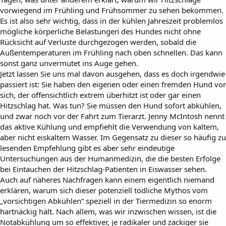
vorwiegend im Frühling und Frühsommer zu sehen bekommen.
Es ist also sehr wichtig, dass in der kühlen Jahreszeit problemlos
mögliche körperliche Belastungen des Hundes nicht ohne
Rücksicht auf Verluste durchgezogen werden, sobald die
Außentemperaturen im Frühling nach oben schnellen. Das kann
sonst ganz unvermutet ins Auge gehen.
Jetzt lassen Sie uns mal davon ausgehen, dass es doch irgendwie
passiert ist: Sie haben den eigenen oder einen fremden Hund vor
sich, der offensichtlich extrem überhitzt ist oder gar einen
Hitzschlag hat. Was tun? Sie müssen den Hund sofort abkühlen,
und zwar noch vor der Fahrt zum Tierarzt. Jenny McIntosh nennt
das aktive Kühlung und empfiehlt die Verwendung von kaltem,
aber nicht eiskaltem Wasser. Im Gegensatz zu dieser so häufig zu
lesenden Empfehlung gibt es aber sehr eindeutige
Untersuchungen aus der Humanmedizin, die die besten Erfolge
bei Eintauchen der Hitzschlag-Patienten in Eiswasser sehen.
Auch auf näheres Nachfragen kann einem eigentlich niemand
erklären, warum sich dieser potenziell tödliche Mythos vom
„vorsichtigen Abkühlen“ speziell in der Tiermedizin so enorm
hartnäckig hält. Nach allem, was wir inzwischen wissen, ist die
Notabkühlung um so effektiver, je radikaler und zackiger sie