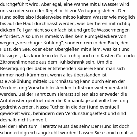
durchgeführt wird. Aber egal, eine Wanne mit Eiswasser wird
uns so oder so in der Regel nicht zur Verfügung stehen. Der
Hund sollte also idealerweise mit so kaltem Wasser wie möglich
bis auf die Haut durchnässt werden, was bei Tieren mit richtig
dickem Fell gar nicht so einfach ist und große Wassermengen
erfordert. Also um Himmels Willen kein Rumgekleckere von
wegen „vorsichtiger Kühlung“, sondern rein in den Bach, den
Fluss, den See, oder eben Übergießen mit allem, was kalt und
flüssig ist; das könnte in der Not ruhig auch ein Kasten Cola oder
Zitronenlimonade aus dem Kühlschrank sein. Um die
Beseitigung der dabei entstehenden Sauerei kann man sich
immer noch kümmern, wenn alles überstanden ist.
Die Abkühlung mittels Durchnässung kann durch einen der
Verdunstung Vorschub leistenden Luftstrom weiter verstärkt
werden. Bei der Fahrt zum Tierarzt sollten also entweder die
Autofenster geöffnet oder die Klimaanlage auf volle Leistung
gedreht werden. Nasse Tücher, in die der Hund eventuell
gewickelt wird, behindern den Verdunstungseffekt und sind
deshalb nicht sinnvoll.
Bei der Fahrt zum Tierarzt? Muss das sein? Der Hund ist doch
schon erfolgreich abgekühlt worden! Lassen Sie es mich mal so