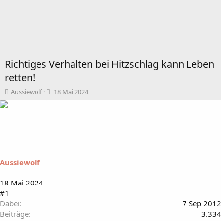
Richtiges Verhalten bei Hitzschlag kann Leben
retten!
T
B
Aussiewolf
18 Mai 2024
h
e
e
g
m
i
e
n
n
n
s
d
t
a
Aussiewolf
a
t
r
u
t
m
18 Mai 2024
e
#1
r
Dabei
7 Sep 2012
Beiträge
3.334