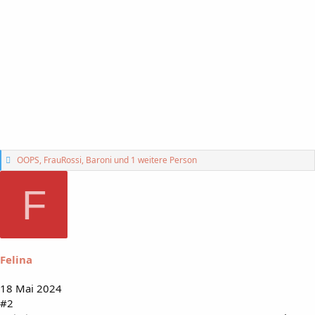
G
OOPS
,
FrauRossi
,
Baroni
und 1 weitere Person
e
f
F
ä
l
l
t
m
i
Felina
r
:
18 Mai 2024
#2