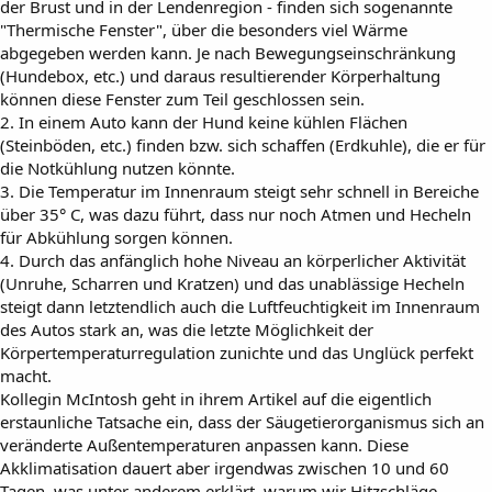
der Brust und in der Lendenregion - finden sich sogenannte
"Thermische Fenster", über die besonders viel Wärme
abgegeben werden kann. Je nach Bewegungseinschränkung
(Hundebox, etc.) und daraus resultierender Körperhaltung
können diese Fenster zum Teil geschlossen sein.
2. In einem Auto kann der Hund keine kühlen Flächen
(Steinböden, etc.) finden bzw. sich schaffen (Erdkuhle), die er für
die Notkühlung nutzen könnte.
3. Die Temperatur im Innenraum steigt sehr schnell in Bereiche
über 35° C, was dazu führt, dass nur noch Atmen und Hecheln
für Abkühlung sorgen können.
4. Durch das anfänglich hohe Niveau an körperlicher Aktivität
(Unruhe, Scharren und Kratzen) und das unablässige Hecheln
steigt dann letztendlich auch die Luftfeuchtigkeit im Innenraum
des Autos stark an, was die letzte Möglichkeit der
Körpertemperaturregulation zunichte und das Unglück perfekt
macht.
Kollegin McIntosh geht in ihrem Artikel auf die eigentlich
erstaunliche Tatsache ein, dass der Säugetierorganismus sich an
veränderte Außentemperaturen anpassen kann. Diese
Akklimatisation dauert aber irgendwas zwischen 10 und 60
Tagen, was unter anderem erklärt, warum wir Hitzschläge