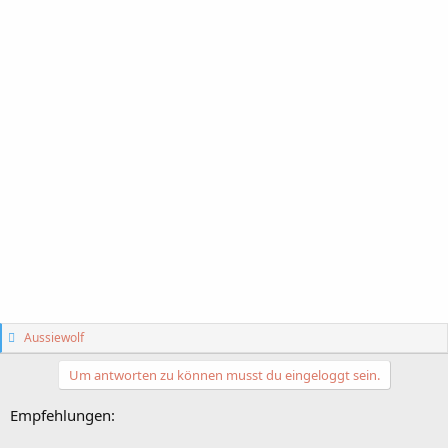
G
Aussiewolf
e
f
Um antworten zu können musst du eingeloggt sein.
ä
l
Empfehlungen:
l
t