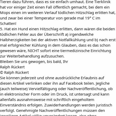
Tieren dazu führen, dass es sie einfach umhaut. Eine Tierklinik
hat vor einiger Zeit einen Fall öffentlich gemacht, bei dem ein
Mops einen im weiteren Verlauf tödlichen Hitzschlag erlitten hat,
und zwar bei einer Temperatur von gerade mal 19° C im
Schatten!
5. Hat ein Hund einen Hitzschlag erlitten, dann wären die beiden
tödlichen Fehler aus der Überschrift a) irgendwelche
Halbherzigkeiten bei der aktiven Notfallkühlung und b) nach erst
mal erfolgreicher Kühlung in dem Glauben, dass es das schon
gewesen wäre, NICHT sofort eine tiermedizinische Einrichtung
zur Weiterbehandlung aufzusuchen.
Bleiben Sie uns gewogen, bis bald, Ihr
Ralph Rückert
© Ralph Rückert
Sie können jederzeit und ohne ausdrückliche Erlaubnis auf
diesen Artikel verlinken oder ihn auf Facebook teilen. Jegliche
(auch teilweise) Vervielfältigung oder Nachveröffentlichung, ob
in elektronischer Form oder im Druck, ist untersagt und kann
allenfalls ausnahmsweise mit schriftlich eingeholtem
Einverständnis erfolgen. Zuwiderhandlungen werden juristisch
verfolgt. Genehmigte Nachveröffentlichungen müssen den
jeweiligen Artikel völlig unverändert lassen, also ohne