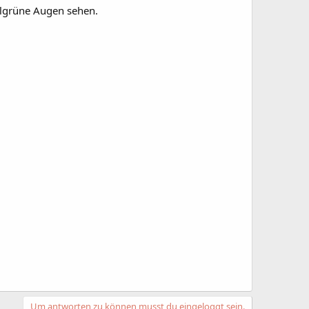
llgrüne Augen sehen.
Um antworten zu können musst du eingeloggt sein.