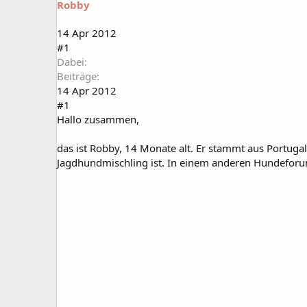
Robby
a
t
r
u
t
m
14 Apr 2012
e
#1
r
Dabei
Beiträge
14 Apr 2012
#1
Hallo zusammen,
das ist Robby, 14 Monate alt. Er stammt aus Portugal 
Jagdhundmischling ist. In einem anderen Hundeforum