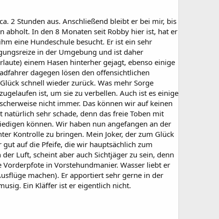
. 2 Stunden aus. Anschließend bleibt er bei mir, bis
bholt. In den 8 Monaten seit Robby hier ist, hat er
ihm eine Hundeschule besucht. Er ist ein sehr
wegungsreize in der Umgebung und ist daher
urlaute) einem Hasen hinterher gejagt, ebenso einige
dfahrer dagegen lösen den offensichtlichen
um Glück schnell wieder zurück. Was mehr Sorge
ugelaufen ist, um sie zu verbellen. Auch ist es einige
scherweise nicht immer. Das können wir auf keinen
t natürlich sehr schade, denn das freie Toben mit
riedigen können. Wir haben nun angefangen an der
nter Kontrolle zu bringen. Mein Joker, der zum Glück
gut auf die Pfeife, die wir hauptsächlich zum
der Luft, scheint aber auch Sichtjäger zu sein, denn
e Vorderpfote in Vorstehundmanier. Wasser liebt er
sflüge machen). Er apportiert sehr gerne in der
ig. Ein Kläffer ist er eigentlich nicht.