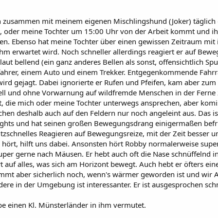
hn zusammen mit meinem eigenen Mischlingshund (Joker) täglich ca
 oder meine Tochter um 15:00 Uhr von der Arbeit kommt und ihn a
lten. Ebenso hat meine Tochter über einen gewissen Zeitraum mit 
ihm erwartet wird. Noch schneller allerdings reagiert er auf Be
laut bellend (ein ganz anderes Bellen als sonst, offensichtlich Sp
ahrer, einem Auto und einem Trekker. Entgegenkommende Fahrra
et wird gejagt. Dabei ignorierte er Rufen und Pfeifen, kam aber z
chnell und ohne Vorwarnung auf wildfremde Menschen in der Ferne z
t, die mich oder meine Tochter unterwegs ansprechen, aber komi
ochen deshalb auch auf den Feldern nur noch angeleint aus. Das is
hlights und hat seinen großen Bewegungsdrang einigermaßen bef
litzschnelles Reagieren auf Bewegungsreize, mit der Zeit besser u
 hört, hilft uns dabei. Ansonsten hört Robby normalerweise super 
per gerne nach Mäusen. Er hebt auch oft die Nase schnüffelnd in 
 auf alles, was sich am Horizont bewegt. Auch hebt er öfters ein
mmt aber sicherlich noch, wenn's wärmer geworden ist und wir Au
re in der Umgebung ist interessanter. Er ist ausgesprochen schmus
be einen Kl. Münsterländer in ihm vermutet.