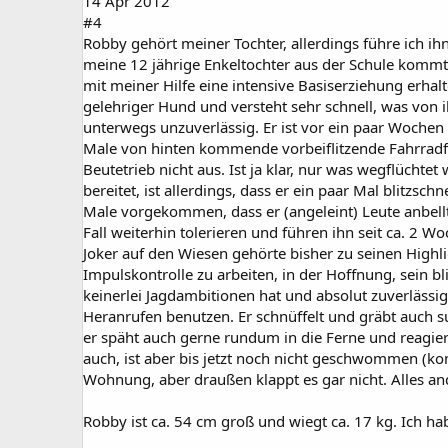
14 Apr 2012
#4
Robby gehört meiner Tochter, allerdings führe ich i
meine 12 jährige Enkeltochter aus der Schule kommt,
mit meiner Hilfe eine intensive Basiserziehung erha
gelehriger Hund und versteht sehr schnell, was von 
unterwegs unzuverlässig. Er ist vor ein paar Wochen 
Male von hinten kommende vorbeiflitzende Fahrradf
Beutetrieb nicht aus. Ist ja klar, nur was wegflücht
bereitet, ist allerdings, dass er ein paar Mal blitzs
Male vorgekommen, dass er (angeleint) Leute anbell
Fall weiterhin tolerieren und führen ihn seit ca. 2 W
Joker auf den Wiesen gehörte bisher zu seinen Hig
Impulskontrolle zu arbeiten, in der Hoffnung, sein b
keinerlei Jagdambitionen hat und absolut zuverlässig
Heranrufen benutzen. Er schnüffelt und gräbt auch su
er späht auch gerne rundum in die Ferne und reagiert
auch, ist aber bis jetzt noch nicht geschwommen (ko
Wohnung, aber draußen klappt es gar nicht. Alles ande
Robby ist ca. 54 cm groß und wiegt ca. 17 kg. Ich ha