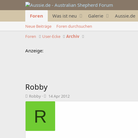
Foren
Was ist neu
Galerie
Aussie.de
Neue Beiträge
Foren durchsuchen
Foren
User-Ecke
Archiv
Anzeige:
Robby
T
B
Robby
14 Apr 2012
h
e
e
g
R
m
i
e
n
n
n
s
d
t
a