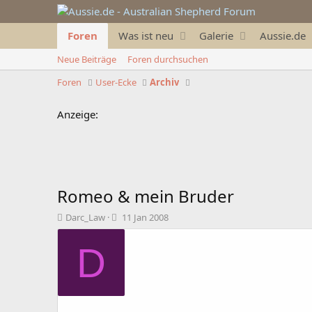
Foren
Was ist neu
Galerie
Aussie.de
Neue Beiträge
Foren durchsuchen
Foren
User-Ecke
Archiv
Anzeige:
Romeo & mein Bruder
T
B
Darc_Law
11 Jan 2008
h
e
e
g
D
m
i
e
n
n
n
s
d
t
a