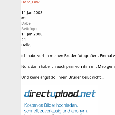
Darc_Law
a
t
r
u
t
m
11 Jan 2008
e
#1
r
Dabei
Beiträge
11 Jan 2008
#1
Hallo,
ich habe vorhin meinen Bruder fotografiert. Einmal we
Nun, dann habe ich auch paar von ihm mit Meo gemacht 
Und keine angst :lol: mein Bruder beißt nicht...