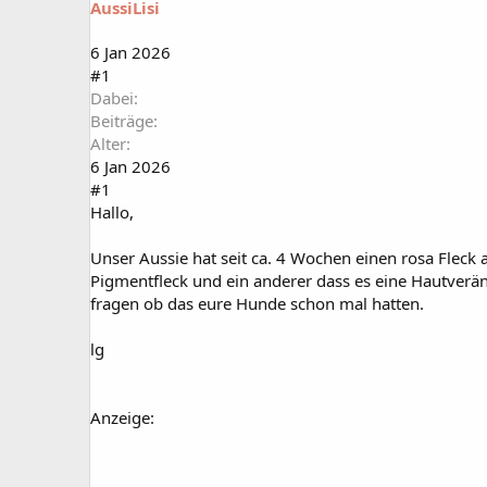
AussiLisi
a
t
r
u
t
m
6 Jan 2026
e
#1
r
Dabei
Beiträge
Alter
6 Jan 2026
#1
Hallo,
Unser Aussie hat seit ca. 4 Wochen einen rosa Fleck am
Pigmentfleck und ein anderer dass es eine Hautveränd
fragen ob das eure Hunde schon mal hatten.
lg
Anzeige: