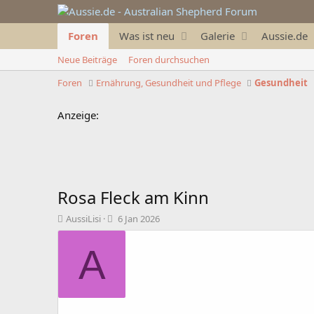
Foren
Was ist neu
Galerie
Aussie.de
Neue Beiträge
Foren durchsuchen
Foren
Ernährung, Gesundheit und Pflege
Gesundheit
Anzeige:
Rosa Fleck am Kinn
T
B
AussiLisi
6 Jan 2026
h
e
e
g
A
m
i
e
n
n
n
s
d
t
a