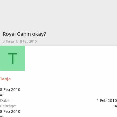
Royal Canin okay?
T
B
Tanja
8 Feb 2010
h
e
e
g
T
m
i
e
n
n
n
s
d
t
a
Tanja
a
t
r
u
t
m
8 Feb 2010
e
#1
r
Dabei
1 Feb 2010
Beiträge
34
8 Feb 2010
#1