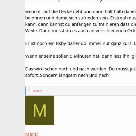
wenn er auf die Decke geht und dann halt halb daneb
belohnen und damit sich zufrieden sein. Erstmal mu
kann, dann kannst du anfangen zu trainieren dass di
Weile. Dann musst du es auch an verschiedenen Orte
Er ist noch ein Bsby daher üb immer nur ganz kurz.
Wenn er seine sollen 5 Minuten hat, dann lass ihn, gi
Das wird schon nach und nach werden. Du musst jetzt n
sofort. Sondern langsam nach und nach
G
Marzi
e
f
M
ä
l
l
t
m
i
Marzi
r