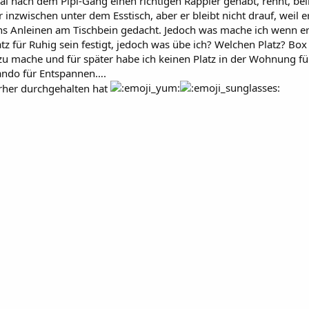
al nach dem Pipi-Gang einen richtigen Rappler gehabt, rennt, bell
r inzwischen unter dem Esstisch, aber er bleibt nicht drauf, weil er
ans Anleinen am Tischbein gedacht. Jedoch was mache ich wenn er 
 für Ruhig sein festigt, jedoch was übe ich? Welchen Platz? Box i
u mache und für später habe ich keinen Platz in der Wohnung für
ando für Entspannen….
erher durchgehalten hat