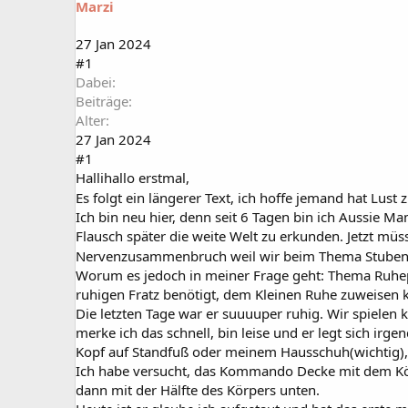
Marzi
a
t
r
u
t
m
27 Jan 2024
e
#1
r
Dabei
Beiträge
Alter
27 Jan 2024
#1
Hallihallo erstmal,
Es folgt ein längerer Text, ich hoffe jemand hat Lust 
Ich bin neu hier, denn seit 6 Tagen bin ich Aussie 
Flausch später die weite Welt zu erkunden. Jetzt müs
Nervenzusammenbruch weil wir beim Thema Stubenrei
Worum es jedoch in meiner Frage geht: Thema Ruhepla
ruhigen Fratz benötigt, dem Kleinen Ruhe zuweisen 
Die letzten Tage war er suuuuper ruhig. Wir spielen 
merke ich das schnell, bin leise und er legt sich ir
Kopf auf Standfuß oder meinem Hausschuh(wichtig), 
Ich habe versucht, das Kommando Decke mit dem Körb
dann mit der Hälfte des Körpers unten.