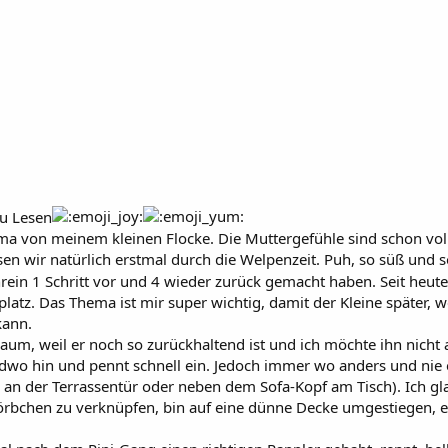
zu Lesen
Mama von meinem kleinen Flocke. Die Muttergefühle sind schon vo
sen wir natürlich erstmal durch die Welpenzeit. Puh, so süß und s
n 1 Schritt vor und 4 wieder zurück gemacht haben. Seit heute 
tz. Das Thema ist mir super wichtig, damit der Kleine später, 
kann.
kaum, weil er noch so zurückhaltend ist und ich möchte ihn nicht
gendwo hin und pennt schnell ein. Jedoch immer wo anders und nie
an der Terrassentür oder neben dem Sofa-Kopf am Tisch). Ich gl
chen zu verknüpfen, bin auf eine dünne Decke umgestiegen, er ge