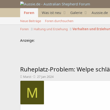
Foren
Was ist neu
Galerie
Aussie.de
Neue Beiträge
Foren durchsuchen
Foren
Haltung und Erziehung
Verhalten und Erziehu
Anzeige:
Ruheplatz-Problem: Welpe schläf
T
B
Marzi
27 Jan 2024
h
e
e
g
M
m
i
e
n
n
n
s
d
t
a