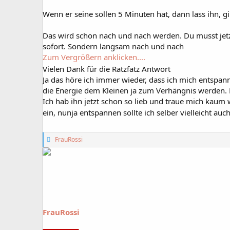
Wenn er seine sollen 5 Minuten hat, dann lass ihn, gi
Das wird schon nach und nach werden. Du musst jetzt n
sofort. Sondern langsam nach und nach
Zum Vergrößern anklicken....
Vielen Dank für die Ratzfatz Antwort
Ja das höre ich immer wieder, dass ich mich entspan
die Energie dem Kleinen ja zum Verhängnis werden
Ich hab ihn jetzt schon so lieb und traue mich kaum 
ein, nunja entspannen sollte ich selber vielleicht au
G
FrauRossi
e
f
ä
l
l
t
m
i
FrauRossi
r
: