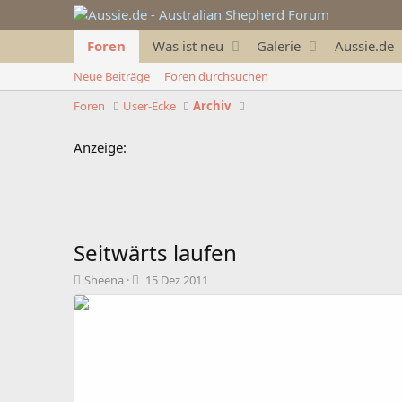
Foren
Was ist neu
Galerie
Aussie.de
Neue Beiträge
Foren durchsuchen
Foren
User-Ecke
Archiv
Anzeige:
Seitwärts laufen
T
B
Sheena
15 Dez 2011
h
e
e
g
m
i
e
n
n
n
s
d
t
a