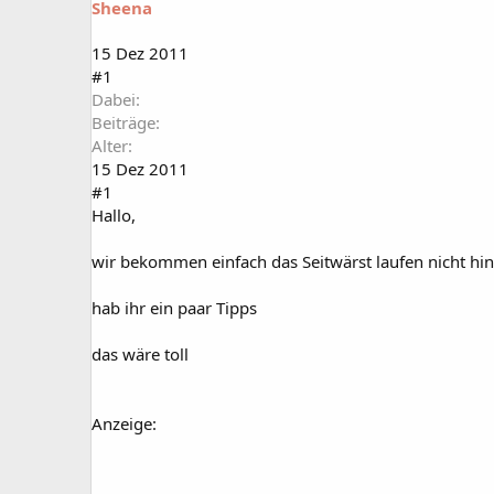
Sheena
a
t
r
u
t
m
15 Dez 2011
e
#1
r
Dabei
Beiträge
Alter
15 Dez 2011
#1
Hallo,
wir bekommen einfach das Seitwärst laufen nicht hin
hab ihr ein paar Tipps
das wäre toll
Anzeige: