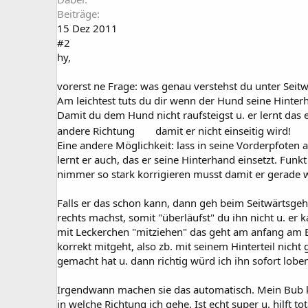
Beiträge
15 Dez 2011
#2
hy,
vorerst ne Frage: was genau verstehst du unter Seitw
Am leichtest tuts du dir wenn der Hund seine Hinterh
Damit du dem Hund nicht raufsteigst u. er lernt das 
andere Richtung
damit er nicht einseitig wird!
Eine andere Möglichkeit: lass in seine Vorderpfoten a
lernt er auch, das er seine Hinterhand einsetzt. Funk
nimmer so stark korrigieren musst damit er gerade w
Falls er das schon kann, dann geh beim Seitwärtsgehe
rechts machst, somit "überläufst" du ihn nicht u. er 
mit Leckerchen "mitziehen" das geht am anfang am Be
korrekt mitgeht, also zb. mit seinem Hinterteil nich
gemacht hat u. dann richtig würd ich ihn sofort loben
Irgendwann machen sie das automatisch. Mein Bub korr
in welche Richtung ich gehe. Ist echt super u. hilft t