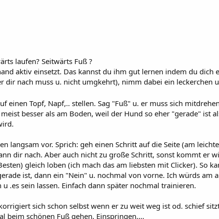
ärts laufen? Seitwärts Fuß ?
and aktiv einsetzt. Das kannst du ihm gut lernen indem du dich ei
er dir nach muss u. nicht umgkehrt), nimm dabei ein leckerchen u
uf einen Topf, Napf,.. stellen. Sag "Fuß" u. er muss sich mitdrehe
t meist besser als am Boden, weil der Hund so eher "gerade" ist a
ird.
n langsam vor. Sprich: geh einen Schritt auf die Seite (am leicht
kann dir nach. Aber auch nicht zu große Schritt, sonst kommt er w
sten) gleich loben (ich mach das am liebsten mit Clicker). So k
t gerade ist, dann ein "Nein" u. nochmal von vorne. Ich würds am
 u .es sein lassen. Einfach dann später nochmal trainieren.
igiert sich schon selbst wenn er zu weit weg ist od. schief sitz
otal beim schönen Fuß gehen, Einspringen,...