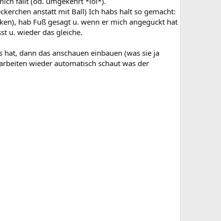
ch fällt (od. umgekehrt *lol*).
erchen anstatt mit Ball) Ich habs halt so gemacht:
ucken), hab Fuß gesagt u. wenn er mich angeguckt hat
 u. wieder das gleiche.
as hat, dann das anschauen einbauen (was sie ja
u arbeiten wieder automatisch schaut was der