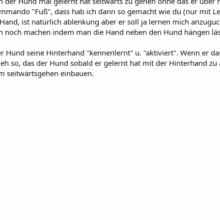
der Hund mal gelernt hat seitwärts zu gehen ohne das er über mi
mmando "Fuß", dass hab ich dann so gemacht wie du (nur mit Leck
 Hand, ist natürlich ablenkung aber er soll ja lernen mich anzug
uch noch machen indem man die Hand neben den Hund hängen lässt
r Hund seine Hinterhand "kennenlernt" u. "aktiviert". Wenn er d
 eh so, das der Hund sobald er gelernt hat mit der Hinterhand z
m seitwärtsgehen einbauen.