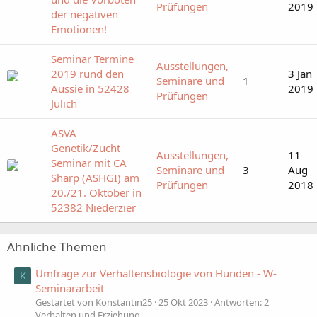
Prüfungen
2019
der negativen
Emotionen!
Seminar Termine
Ausstellungen,
2019 rund den
3 Jan
Seminare und
1
Aussie in 52428
2019
Prüfungen
Jülich
ASVA
Genetik/Zucht
Ausstellungen,
11
Seminar mit CA
Seminare und
3
Aug
Sharp (ASHGI) am
Prüfungen
2018
20./21. Oktober in
52382 Niederzier
Ähnliche Themen
Umfrage zur Verhaltensbiologie von Hunden - W-
K
Seminararbeit
Gestartet von Konstantin25
25 Okt 2023
Antworten: 2
Verhalten und Erziehung