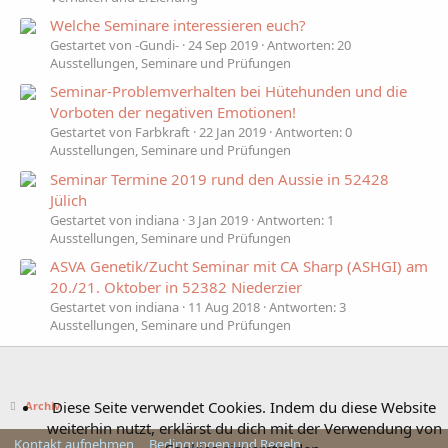
Welche Seminare interessieren euch?
Gestartet von -Gundi-
24 Sep 2019
Antworten: 20
Ausstellungen, Seminare und Prüfungen
Seminar-Problemverhalten bei Hütehunden und die
Vorboten der negativen Emotionen!
Gestartet von Farbkraft
22 Jan 2019
Antworten: 0
Ausstellungen, Seminare und Prüfungen
Seminar Termine 2019 rund den Aussie in 52428
Jülich
Gestartet von indiana
3 Jan 2019
Antworten: 1
Ausstellungen, Seminare und Prüfungen
ASVA Genetik/Zucht Seminar mit CA Sharp (ASHGI) am
20./21. Oktober in 52382 Niederzier
Gestartet von indiana
11 Aug 2018
Antworten: 3
Ausstellungen, Seminare und Prüfungen
Diese Seite verwendet Cookies. Indem du diese Website
Archiv
weiterhin nutzt, erklärst du dich mit der Verwendung von
Kontakt aufnehmen
Bedingungen und Regeln