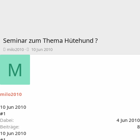
Seminar zum Thema Hütehund ?
T
B
milo2010
10 Jun 2010
h
e
e
g
M
m
i
e
n
n
n
s
d
t
a
milo2010
a
t
r
u
t
m
10 Jun 2010
e
#1
r
Dabei
4 Jun 2010
Beiträge
8
10 Jun 2010
#1