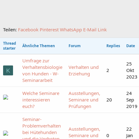
Teilen:
Facebook
Pinterest
WhatsApp
E-Mail
Link
Thread
Ähnliche Themen
Forum
Replies
Date
starter
Umfrage zur
25
Verhaltensbiologie
Verhalten und
2
Okt
K
von Hunden - W-
Erziehung
2023
Seminararbeit
Welche Seminare
Ausstellungen,
24
interessieren
Seminare und
20
Sep
euch?
Prüfungen
2019
Seminar-
Problemverhalten
Ausstellungen,
22
bei Hütehunden
Seminare und
0
Jan
und die Vorboten