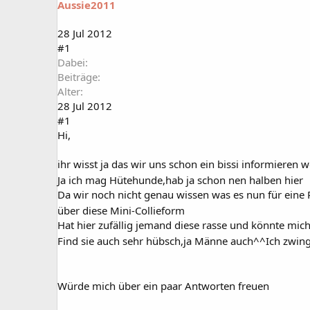
Aussie2011
a
t
r
u
t
m
28 Jul 2012
e
#1
r
Dabei
Beiträge
Alter
28 Jul 2012
#1
Hi,
ihr wisst ja das wir uns schon ein bissi informieren 
Ja ich mag Hütehunde,hab ja schon nen halben hier
Da wir noch nicht genau wissen was es nun für eine R
über diese Mini-Collieform
Hat hier zufällig jemand diese rasse und könnte mich 
Find sie auch sehr hübsch,ja Männe auch^^Ich zwing
Würde mich über ein paar Antworten freuen