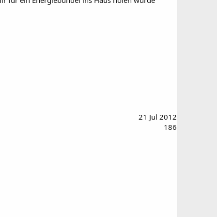
mir für ein Energiebündel ins Haus holen würde
21 Jul 2012
186