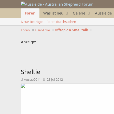
Foren
Was ist neu
Galerie
Aussie.de
Neue Beiträge
Foren durchsuchen
Foren
User-Ecke
Offtopic & Smalltalk
Anzeige:
Sheltie
T
B
Aussie2011
28 Jul 2012
h
e
e
g
m
i
e
n
n
n
s
d
t
a