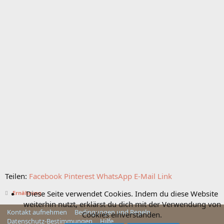
Teilen:
Facebook
Pinterest
WhatsApp
E-Mail
Link
Diese Seite verwendet Cookies. Indem du diese Website
Ernährung
weiterhin nutzt, erklärst du dich mit der Verwendung von
Kontakt aufnehmen
Bedingungen und Regeln
Cookies einverstanden.
Datenschutz-Bestimmungen
Hilfe