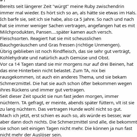
Bereits seit längerer Zeit "würgt" meine Ruby zwischendrin
immer mal wieder. Es hört sich so an, als hätte sie etwas im Hals.
Ich barfe sie, seit ich sie habe, also ca 5 Jahre. So nach und nach
hat sie immer weniger Sachen vertragen, angefangen hat es mit
Milchprodukten, Pansen....später kamen auch versch.
Fleischsorten. Reagiert hat sie mit scheusslichen
Bauchgeräuschen und Gras fressen (richtige Unmengen).
Übrig geblieben ist noch Rindfleisch, das sie sehr gut verträgt,
Kohlehydrate und natürlich auch Gemüse und Obst.
Vor ca 14 Tagen stand sie mir morgens nur auf drei Beinen, hat
das eine Hinterbein nicht belastet. Zum TA, nix bei
rausgekommen, ist auch ein anderes Thema, und sie bekam
Schmerzmittel. Die hat sie auch schon öfter bekommen wegen
ihres Rückens und immer gut vertragen.
Seit dieser Zeit spuckt sie nun fast jeden morgen, immer
nüchtern. TA gefragt, er meinte, abends später füttern, vlt ist sie
zu lang nüchtern. Das vertragen Hunde wohl nicht so gut.
Mach ich jetzt, erst schien es auch so, als würde es besser, war
aber dann doch nichts. Die Schmerzmittel sind alle, die bekommt
sie schon seit einigen Tagen nicht mehr. Die können ja nun fast
nicht mehr der Auslöser sein.