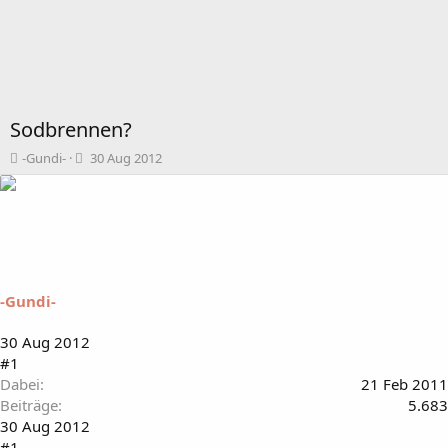
Sodbrennen?
T
B
-Gundi-
30 Aug 2012
h
e
e
g
m
i
e
n
n
n
s
d
t
a
-Gundi-
a
t
r
u
t
m
30 Aug 2012
e
#1
r
Dabei
21 Feb 2011
Beiträge
5.683
30 Aug 2012
#1