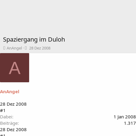
Spaziergang im Duloh
T
B
AnAngel
28 Dez 2008
h
e
e
g
A
m
i
e
n
n
n
s
d
t
a
AnAngel
a
t
r
u
t
m
28 Dez 2008
e
#1
r
Dabei
1 Jan 2008
Beiträge
1.317
28 Dez 2008
#1