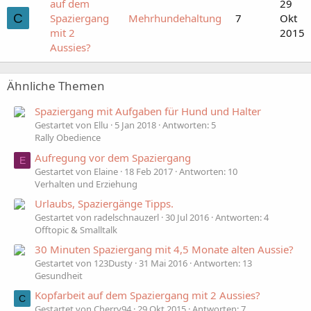
auf dem
29
C
Spaziergang
Mehrhundehaltung
7
Okt
mit 2
2015
Aussies?
Ähnliche Themen
Spaziergang mit Aufgaben für Hund und Halter
Gestartet von Ellu
5 Jan 2018
Antworten: 5
Rally Obedience
Aufregung vor dem Spaziergang
E
Gestartet von Elaine
18 Feb 2017
Antworten: 10
Verhalten und Erziehung
Urlaubs, Spaziergänge Tipps.
Gestartet von radelschnauzerl
30 Jul 2016
Antworten: 4
Offtopic & Smalltalk
30 Minuten Spaziergang mit 4,5 Monate alten Aussie?
Gestartet von 123Dusty
31 Mai 2016
Antworten: 13
Gesundheit
Kopfarbeit auf dem Spaziergang mit 2 Aussies?
C
Gestartet von Cherry94
29 Okt 2015
Antworten: 7