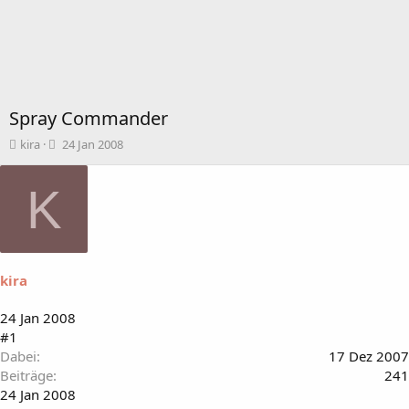
Spray Commander
T
B
kira
24 Jan 2008
h
e
e
g
K
m
i
e
n
n
n
s
d
t
a
a
t
kira
r
u
t
m
24 Jan 2008
e
#1
r
Dabei
17 Dez 2007
Beiträge
241
24 Jan 2008