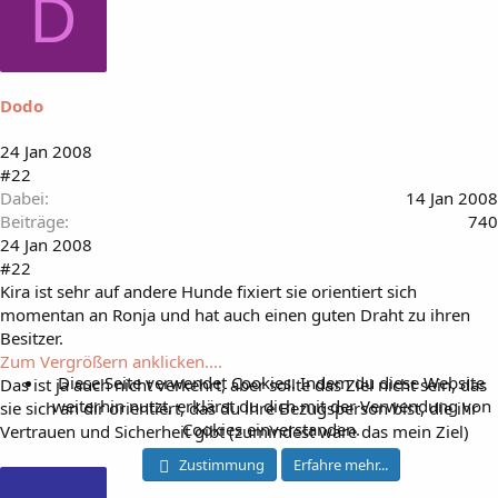
D
Dodo
24 Jan 2008
#22
Dabei
14 Jan 2008
Beiträge
740
24 Jan 2008
#22
Kira ist sehr auf andere Hunde fixiert sie orientiert sich
momentan an Ronja und hat auch einen guten Draht zu ihren
Besitzer.
Zum Vergrößern anklicken....
Diese Seite verwendet Cookies. Indem du diese Website
Das ist ja auch nicht verkehrt, aber sollte das Ziel nicht sein, das
weiterhin nutzt, erklärst du dich mit der Verwendung von
sie sich an dir orientiert, das du ihre Bezugsperson bist, die ihr
Cookies einverstanden.
Vertrauen und Sicherheit gibt (zumindest wäre das mein Ziel)
Zustimmung
Erfahre mehr...