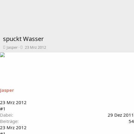
spuckt Wasser
T
B
Jasper
23 Mrz 2012
h
e
e
g
m
i
e
n
n
n
s
d
t
a
Jasper
a
t
r
u
t
m
23 Mrz 2012
e
#1
r
Dabei
29 Dez 2011
Beiträge
54
23 Mrz 2012
#1