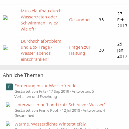
Muskelaufbau durch
27
Wassertreten oder
Gesundheit
35
Feb
Schwimmen - wie?
2017
wie oft?
Durchschlafproblem
25
und Box Frage -
Fragen zur
20
Jan
Wasser abends
Haltung
2017
einschränken?
Ähnliche Themen
Förderungen zur Wasserfreude .
F
Gestartet von Fritz
17 Sep 2019
Antworten: 5
Verhalten und Erziehung
Unterwasserlaufband trotz Scheu vor Wasser?
Gestartet von Finnie Pooh
12 Jul 2018
Antworten: 4
Gesundheit
Warme, Wasserdichte Winterstiefel?