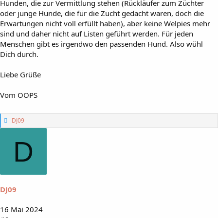
Hunden, die zur Vermittlung stehen (Rückläufer zum Züchter
oder junge Hunde, die für die Zucht gedacht waren, doch die
Erwartungen nicht voll erfüllt haben), aber keine Welpies mehr
sind und daher nicht auf Listen geführt werden. Für jeden
Menschen gibt es irgendwo den passenden Hund. Also wühl
Dich durch.
Liebe Grüße
Vom OOPS
G
DJ09
e
f
D
ä
l
l
t
m
i
DJ09
r
:
16 Mai 2024