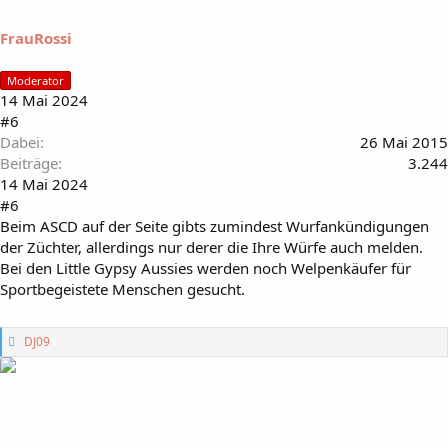
m
i
FrauRossi
r
:
Moderator
14 Mai 2024
#6
Dabei
26 Mai 2015
Beiträge
3.244
14 Mai 2024
#6
Beim ASCD auf der Seite gibts zumindest Wurfankündigungen
der Züchter, allerdings nur derer die Ihre Würfe auch melden.
Bei den Little Gypsy Aussies werden noch Welpenkäufer für
Sportbegeistete Menschen gesucht.
G
DJ09
e
f
ä
l
l
t