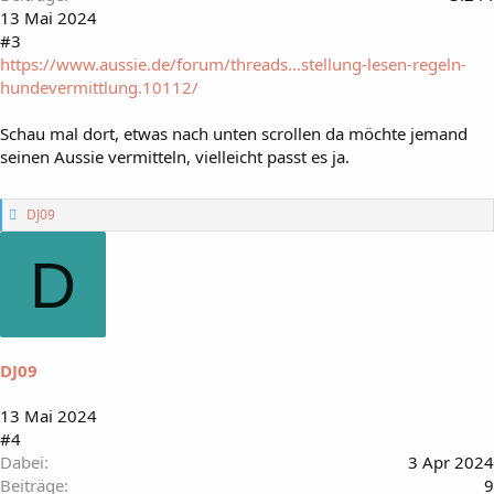
13 Mai 2024
#3
https://www.aussie.de/forum/threads...stellung-lesen-regeln-
hundevermittlung.10112/
Schau mal dort, etwas nach unten scrollen da möchte jemand
seinen Aussie vermitteln, vielleicht passt es ja.
G
DJ09
e
f
D
ä
l
l
t
m
i
DJ09
r
:
13 Mai 2024
#4
Dabei
3 Apr 2024
Beiträge
9