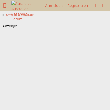
Anmelden
Registrieren
Offtopic & Smalltalk
Anzeige: