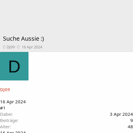
Suche Aussie :)
T
B
DJ09
16 Apr 2024
h
e
e
g
D
m
i
e
n
n
n
s
d
t
a
DJ09
a
t
r
u
t
m
16 Apr 2024
e
#1
r
Dabei
3 Apr 2024
Beiträge
9
Alter
48
16 Apr 2024