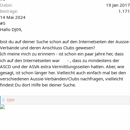
Dabei
19 Jan 2017
Beiträge
1.171
14 Mai 2024
#5
Hallo DJ09,
bist du auf deiner Suche schon auf den Internetseiten der Aussie-
Verbände und deren Anschluss Clubs gewesen?
Ich meine mich zu erinnern - ist schon ein paar Jahre her, dass
ich auf den Internetseiten war
- , dass zu mindestens der
ASCD und der ASVA extra Vermittlungsseiten hatten. Aber, wie
gesagt, ist schon länger her. Vielleicht auch einfach mal bei den
verschiedenen Aussie-Verbänden/Clubs nachfragen, vielleicht
findest Du dort Hilfe bei deiner Suche.
G
DJ09
e
f
ä
l
l
t