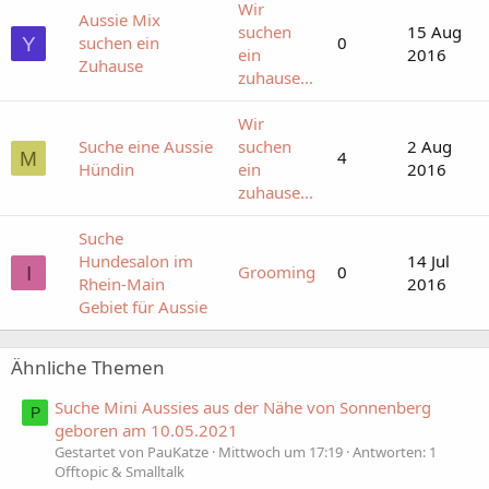
Wir
Aussie Mix
suchen
15 Aug
suchen ein
0
Y
ein
2016
Zuhause
zuhause...
Wir
Suche eine Aussie
suchen
2 Aug
4
M
Hündin
ein
2016
zuhause...
Suche
Hundesalon im
14 Jul
Grooming
0
I
Rhein-Main
2016
Gebiet für Aussie
Ähnliche Themen
Suche Mini Aussies aus der Nähe von Sonnenberg
P
geboren am 10.05.2021
Gestartet von PauKatze
Mittwoch um 17:19
Antworten: 1
Offtopic & Smalltalk