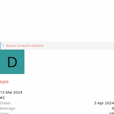
G
Baroni
,
Farbkraft
und
Nine
e
f
D
ä
l
l
t
m
i
DJ09
r
:
13 Mai 2024
#2
Dabei
3 Apr 2024
Beiträge
9
Alter
48