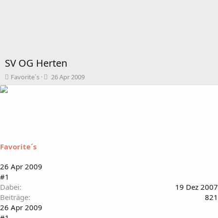
SV OG Herten
T
B
Favorite´s
26 Apr 2009
h
e
e
g
m
i
e
n
n
n
s
d
t
a
Favorite´s
a
t
r
u
t
m
26 Apr 2009
e
#1
r
Dabei
19 Dez 2007
Beiträge
821
26 Apr 2009
#1