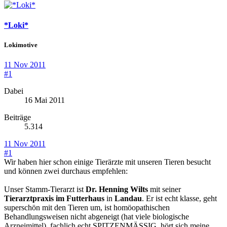
*Loki*
Lokimotive
11 Nov 2011
#1
Dabei
16 Mai 2011
Beiträge
5.314
11 Nov 2011
#1
Wir haben hier schon einige Tierärzte mit unseren Tieren besucht
und können zwei durchaus empfehlen:
Unser Stamm-Tierarzt ist
Dr. Henning Wilts
mit seiner
Tierarztpraxis im Futterhaus
in
Landau
. Er ist echt klasse, geht
superschön mit den Tieren um, ist homöopathischen
Behandlungsweisen nicht abgeneigt (hat viele biologische
Arzneimittel), fachlich echt SPITZENMÄSSIG, hört sich meine