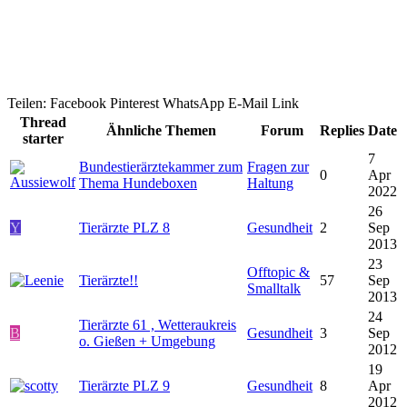
Teilen:
Facebook
Pinterest
WhatsApp
E-Mail
Link
Thread
Ähnliche Themen
Forum
Replies
Date
starter
7
Bundestierärztekammer zum
Fragen zur
0
Apr
Thema Hundeboxen
Haltung
2022
26
Y
Tierärzte PLZ 8
Gesundheit
2
Sep
2013
23
Offtopic &
Tierärzte!!
57
Sep
Smalltalk
2013
24
Tierärzte 61 , Wetteraukreis
B
Gesundheit
3
Sep
o. Gießen + Umgebung
2012
19
Tierärzte PLZ 9
Gesundheit
8
Apr
2012