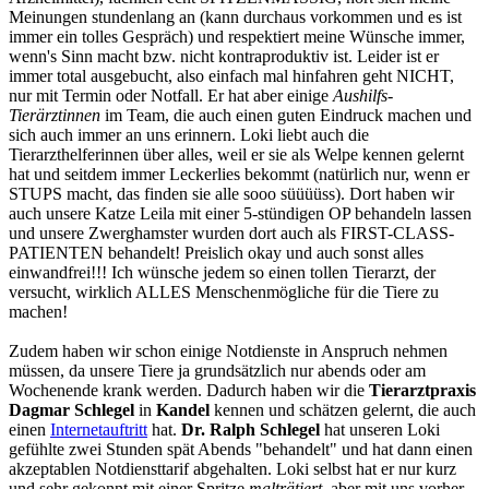
Meinungen stundenlang an (kann durchaus vorkommen und es ist
immer ein tolles Gespräch) und respektiert meine Wünsche immer,
wenn's Sinn macht bzw. nicht kontraproduktiv ist. Leider ist er
immer total ausgebucht, also einfach mal hinfahren geht NICHT,
nur mit Termin oder Notfall. Er hat aber einige
Aushilfs-
Tierärztinnen
im Team, die auch einen guten Eindruck machen und
sich auch immer an uns erinnern. Loki liebt auch die
Tierarzthelferinnen über alles, weil er sie als Welpe kennen gelernt
hat und seitdem immer Leckerlies bekommt (natürlich nur, wenn er
STUPS macht, das finden sie alle sooo süüüüss). Dort haben wir
auch unsere Katze Leila mit einer 5-stündigen OP behandeln lassen
und unsere Zwerghamster wurden dort auch als FIRST-CLASS-
PATIENTEN behandelt! Preislich okay und auch sonst alles
einwandfrei!!! Ich wünsche jedem so einen tollen Tierarzt, der
versucht, wirklich ALLES Menschenmögliche für die Tiere zu
machen!
Zudem haben wir schon einige Notdienste in Anspruch nehmen
müssen, da unsere Tiere ja grundsätzlich nur abends oder am
Wochenende krank werden. Dadurch haben wir die
Tierarztpraxis
Dagmar Schlegel
in
Kandel
kennen und schätzen gelernt, die auch
einen
Internetauftritt
hat.
Dr. Ralph Schlegel
hat unseren Loki
gefühlte zwei Stunden spät Abends "behandelt" und hat dann einen
akzeptablen Notdiensttarif abgehalten. Loki selbst hat er nur kurz
und sehr gekonnt mit einer Spritze
malträtiert
, aber mit uns vorher