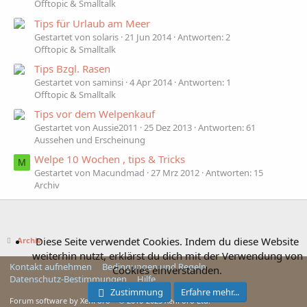
Offtopic & Smalltalk
Tips für Urlaub am Meer
Gestartet von solaris
21 Jun 2014
Antworten: 2
Offtopic & Smalltalk
Tips Bzgl. Rasen
Gestartet von saminsi
4 Apr 2014
Antworten: 1
Offtopic & Smalltalk
Tips vor dem Welpenkauf
Gestartet von Aussie2011
25 Dez 2013
Antworten: 61
Aussehen und Erscheinung
Welpe 10 Wochen , tips & Tricks
M
Gestartet von Macundmad
27 Mrz 2012
Antworten: 15
Archiv
Diese Seite verwendet Cookies. Indem du diese Website
Archiv
weiterhin nutzt, erklärst du dich mit der Verwendung von
Kontakt aufnehmen
Bedingungen und Regeln
Cookies einverstanden.
Datenschutz-Bestimmungen
Hilfe
Zustimmung
Erfahre mehr...
Forum software by XenForo™ © 2010-2025 XenForo Ltd.