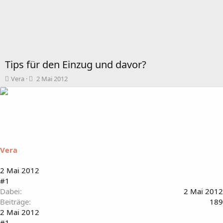
Tips für den Einzug und davor?
T
B
Vera
2 Mai 2012
h
e
e
g
m
i
e
n
n
n
s
d
t
a
Vera
a
t
r
u
t
m
2 Mai 2012
e
#1
r
Dabei
2 Mai 2012
Beiträge
189
2 Mai 2012
#1