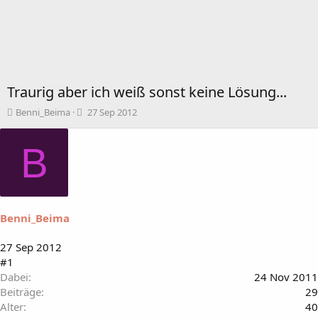
Traurig aber ich weiß sonst keine Lösung...
T
B
Benni_Beima
27 Sep 2012
h
e
e
g
B
m
i
e
n
n
n
s
d
t
a
a
t
Benni_Beima
r
u
t
m
27 Sep 2012
e
#1
r
Dabei
24 Nov 2011
Beiträge
29
Alter
40