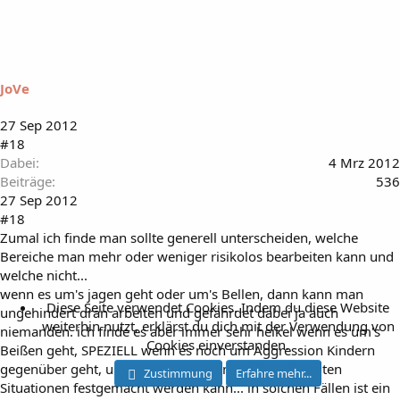
JoVe
27 Sep 2012
#18
Dabei
4 Mrz 2012
Beiträge
536
27 Sep 2012
#18
Zumal ich finde man sollte generell unterscheiden, welche
Bereiche man mehr oder weniger risikolos bearbeiten kann und
welche nicht...
wenn es um's jagen geht oder um's Bellen, dann kann man
Diese Seite verwendet Cookies. Indem du diese Website
ungehindert dran arbeiten und gefährdet dabei ja auch
weiterhin nutzt, erklärst du dich mit der Verwendung von
niemanden. ich finde es aber immer sehr heikel wenn es um's
Cookies einverstanden.
Beißen geht, SPEZIELL wenn es noch um Aggression Kindern
gegenüber geht, und das noch nichtmal an bestimmten
Zustimmung
Erfahre mehr...
Situationen festgemacht werden kann... in solchen Fällen ist ein