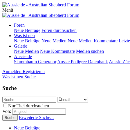
Menü
Foren
Neue Beiträge
Foren durchsuchen
Was ist neu
Neue Beiträge
Neue Medien
Neue Medien Kommentare
Letzte
Galerie
Neue Medien
Neue Kommentare
Medien suchen
Aussie.de
Stammbaum Generator
Aussie Pedigree Datenbank
Aussie Züc
Anmelden
Registrieren
Was ist neu
Suche
Suche
Nur Titel durchsuchen
Von:
Erweiterte Suche...
Suche
Neue Beiträge