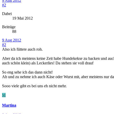
9 Aug 2012
#2
Dabei
19 Mai 2012
Beiträge
88
9 Aug 2012
#2
Also ich füttere auch roh.
Aber da ich meistens keine Zeit habe Hundekekse zu backen und auch 
auch schön klein) als Leckerlies! Da stehen sie voll drauf
So eng sehe ich das dann nicht!
Ab und zu nehme ich auch Käse oder Wurst mit, aber meistens nur d
Sooo viele gibt es bei uns eh nicht mehr.
M
Martina