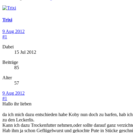
Trixi
9 Aug 2012
#1
Dabei
15 Jul 2012
Beiträge
85
Alter
57
9 Aug 2012
#1
Hallo ihr lieben
da ich mich dazu entschieden habe Koby nun doch zu barfen, hab ich
zu den Leckerlis.
Kann ich dazu Trockenfutter nehmen,oder sollte darauf ganz verzicht
Hab ihm ja schon Geflügelwurst und gekochte Pute in Stücke geschnit