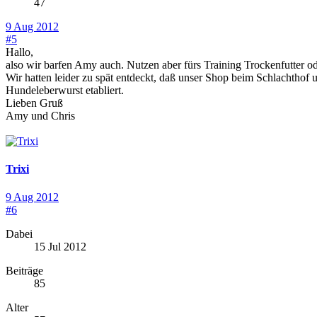
47
9 Aug 2012
#5
Hallo,
also wir barfen Amy auch. Nutzen aber fürs Training Trockenfutter od
Wir hatten leider zu spät entdeckt, daß unser Shop beim Schlachthof
Hundeleberwurst etabliert.
Lieben Gruß
Amy und Chris
Trixi
9 Aug 2012
#6
Dabei
15 Jul 2012
Beiträge
85
Alter