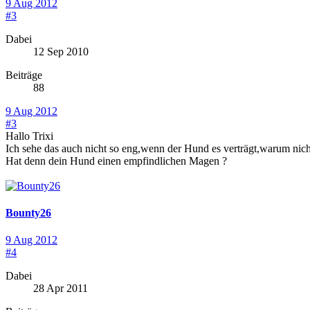
9 Aug 2012
#3
Dabei
12 Sep 2010
Beiträge
88
9 Aug 2012
#3
Hallo Trixi
Ich sehe das auch nicht so eng,wenn der Hund es verträgt,warum nich
Hat denn dein Hund einen empfindlichen Magen ?
Bounty26
9 Aug 2012
#4
Dabei
28 Apr 2011