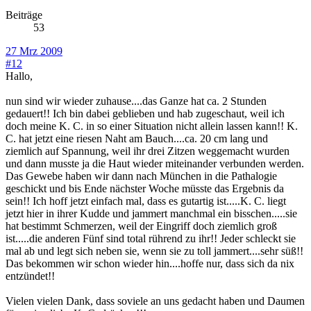
Beiträge
53
27 Mrz 2009
#12
Hallo,
nun sind wir wieder zuhause....das Ganze hat ca. 2 Stunden
gedauert!! Ich bin dabei geblieben und hab zugeschaut, weil ich
doch meine K. C. in so einer Situation nicht allein lassen kann!! K.
C. hat jetzt eine riesen Naht am Bauch....ca. 20 cm lang und
ziemlich auf Spannung, weil ihr drei Zitzen weggemacht wurden
und dann musste ja die Haut wieder miteinander verbunden werden.
Das Gewebe haben wir dann nach München in die Pathalogie
geschickt und bis Ende nächster Woche müsste das Ergebnis da
sein!! Ich hoff jetzt einfach mal, dass es gutartig ist.....K. C. liegt
jetzt hier in ihrer Kudde und jammert manchmal ein bisschen.....sie
hat bestimmt Schmerzen, weil der Eingriff doch ziemlich groß
ist.....die anderen Fünf sind total rührend zu ihr!! Jeder schleckt sie
mal ab und legt sich neben sie, wenn sie zu toll jammert....sehr süß!!
Das bekommen wir schon wieder hin....hoffe nur, dass sich da nix
entzündet!!
Vielen vielen Dank, dass soviele an uns gedacht haben und Daumen