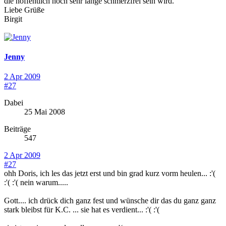
die hoffentlich noch sehr lange schmerzfrei sein wird.
Liebe Grüße
Birgit
Jenny
2 Apr 2009
#27
Dabei
25 Mai 2008
Beiträge
547
2 Apr 2009
#27
ohh Doris, ich les das jetzt erst und bin grad kurz vorm heulen... :'(
:'( :'( nein warum.....
Gott.... ich drück dich ganz fest und wünsche dir das du ganz ganz
stark bleibst für K.C. ... sie hat es verdient... :'( :'(