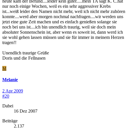
heute kam der Befund....leider kein guter.....mein TA sagt K. C.hat
nur noch einige Wochen, weil es ein sehr aggressiver Krebs
ist...weiß leider den Namen nicht mehr, weil ich nicht mehr zuhören
konnte....werd aber morgen nochmal nachfragen....wir werden uns
jetzt eine gute Zeit machen und es einfach genießen solange sie
noch bei uns ist....ich bin unendlich traurig, weil sie doch mein
absoluter Sonnenschein ist, aber wenn es soweit ist, dann werd ich
sie wohl gehen lassen müssen und sie für immer in meinem Herzen
tragen!!
Unendlich traurige Grüße
Doris und die Fellnasen
M
Melanie
2 Apr 2009
#20
Dabei
16 Dez 2007
Beiträge
2.137