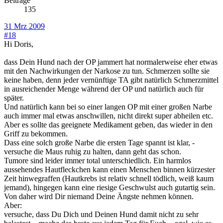
Beiträge
135
31 Mrz 2009
#18
Hi Doris,
dass Dein Hund nach der OP jammert hat normalerweise eher etwas
mit den Nachwirkungen der Narkose zu tun. Schmerzen sollte sie
keine haben, denn jeder vernünftige TA gibt natürlich Schmerzmittel
in ausreichender Menge während der OP und natürlich auch für
später.
Und natürlich kann bei so einer langen OP mit einer großen Narbe
auch immer mal etwas anschwillen, nicht direkt super abheilen etc.
Aber es sollte das geeignete Medikament geben, das wieder in den
Griff zu bekommen.
Dass eine solch große Narbe die ersten Tage spannt ist klar, -
versuche die Maus ruhig zu halten, dann geht das schon.
Tumore sind leider immer total unterschiedlich. Ein harmlos
aussehendes Hautfleckchen kann einen Menschen binnen kürzester
Zeit hinwegraffen (Hautkrebs ist relativ schnell tödlich, weiß kaum
jemand), hingegen kann eine riesige Geschwulst auch gutartig sein.
Von daher wird Dir niemand Deine Ängste nehmen können.
Aber:
versuche, dass Du Dich und Deinen Hund damit nicht zu sehr