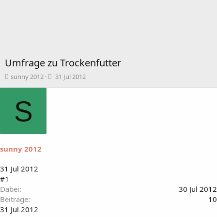
Umfrage zu Trockenfutter
T
B
sunny 2012
31 Jul 2012
h
e
e
g
S
m
i
e
n
n
n
s
d
t
a
a
t
sunny 2012
r
u
t
m
31 Jul 2012
e
#1
r
Dabei
30 Jul 2012
Beiträge
10
31 Jul 2012