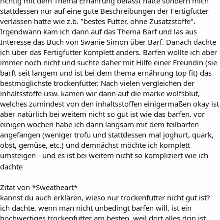
richtig mit dem Thema Ernährung befasst hatte sondern mich
stattdessen nur auf eine gute Beschreibungen der Fertigfutter
verlassen hatte wie z.b. "bestes Futter, ohne Zusatzstoffe".
Irgendwann kam ich dann auf das Thema Barf und las aus
Interesse das Buch von Swanie Simon über Barf. Danach dachte
ich über das Fertigfutter komplett anders. Barfen wollte ich aber
immer noch nicht und suchte daher mit Hilfe einer Freundin (sie
barft seit langem und ist bei dem thema ernährung top fit) das
bestmöglichste trockenfutter. Nach vielen vergleichen der
inhaltsstoffe usw. kamen wir dann auf die marke wolfsblut,
welches zumindest von den inhaltsstoffen einigermaßen okay ist
aber natürlich bei weitem nicht so gut ist wie das barfen. vor
einigen wochen habe ich dann langsam mit dem teilbarfen
angefangen (weniger trofu und stattdessen mal joghurt, quark,
obst, gemüse, etc.) und demnächst möchte ich komplett
umsteigen - und es ist bei weitem nicht so kompliziert wie ich
dachte
Zitat von *Sweatheart*
kannst du auch erklären, wieso nur trockenfutter nicht gut ist?
ich dachte, wenn man nicht unbedingt barfen will, ist ein
hochwertiges trockenfutter am besten, weil dort alles drin ist.