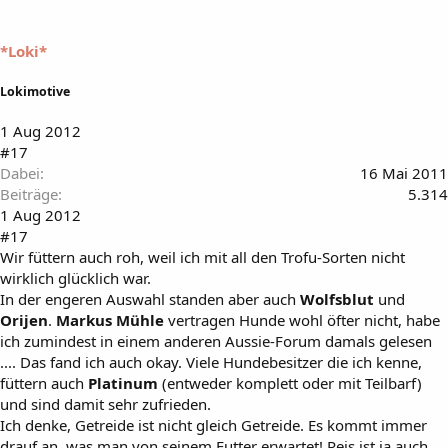
*Loki*
Lokimotive
1 Aug 2012
#17
Dabei
16 Mai 2011
Beiträge
5.314
1 Aug 2012
#17
Wir füttern auch roh, weil ich mit all den Trofu-Sorten nicht
wirklich glücklich war.
In der engeren Auswahl standen aber auch
Wolfsblut
und
Orijen
.
Markus Mühle
vertragen Hunde wohl öfter nicht, habe
ich zumindest in einem anderen Aussie-Forum damals gelesen
.... Das fand ich auch okay. Viele Hundebesitzer die ich kenne,
füttern auch
Platinum
(entweder komplett oder mit Teilbarf)
und sind damit sehr zufrieden.
Ich denke, Getreide ist nicht gleich Getreide. Es kommt immer
drauf an, was man von seinem Futter erwartet! Reis ist ja auch