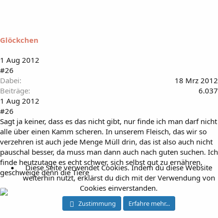
Glöckchen
1 Aug 2012
#26
Dabei
18 Mrz 2012
Beiträge
6.037
1 Aug 2012
#26
Sagt ja keiner, dass es das nicht gibt, nur finde ich man darf nicht
alle über einen Kamm scheren. In unserem Fleisch, das wir so
verzehren ist auch jede Menge Müll drin, das ist also auch nicht
pauschal besser, da muss man dann auch nach guten suchen. Ich
finde heutzutage es echt schwer, sich selbst gut zu ernähren,
Diese Seite verwendet Cookies. Indem du diese Website
geschweige denn die Tiere
weiterhin nutzt, erklärst du dich mit der Verwendung von
Cookies einverstanden.
Zustimmung
Erfahre mehr...