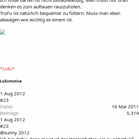
Ich finde barfen ist nicht zeitaufwändig. Man muss nur dran
denken es zum auftauen rauszuholen.
TroFu ist natürlich bequemer zu füttern. Muss man eben
abwägen wie wichtig es einem ist.
*Loki*
Lokimotive
1 Aug 2012
#23
Dabei
16 Mai 2011
Beiträge
5.314
1 Aug 2012
#23
@sunny 2012
Ich bin dafür, denn meist ist das Welprnfutter viel zu gehaltvoll.