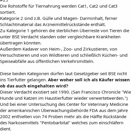
Die Rohstoffe für Tiernahrung werden Cat1, Cat2 und Cat3
sortiert.
Kategorie 2 sind z.B. Gülle und Magen- Darminhalt, ferner
Schlachtmaterial das Arzneimittelrückstände enthält.
Zu Kategorie 1 gehören die sterblichen Überreste von Tieren die
unter BSE Verdacht standen oder vergleichbare Krankheiten
übertragen könnten.
Außerdem Kadaver von Heim-, Zoo- und Zirkustieren, von
Versuchstieren und von Wildtieren und schließlich Küchen- und
Speiseabfälle aus öffentlichen Verkehrsmitteln.
Diese beiden Kategorien dürfen laut Gesetzgeber seit BSE nicht
ins Tierfutter gelangen.
Aber woher soll ich als Käufer wissen
ob das auch eingehalten wird?
Dieser Verdacht existiert seit 1990. (San Francisco Chronicle "Wie
Hunde und Katzen im Haustierfutter wieder verwertetwerden.")
Und bei einer Untersuchung des Center for Veterinary Medicine
der amerikanischen Überwachungsbehörde FDA aus dem Jahre
2002 enthielten von 74 Proben mehr als die Hälfte Rückstände
des Narkosemittels "Pentobarbital" welches zum einschläfern
dient.