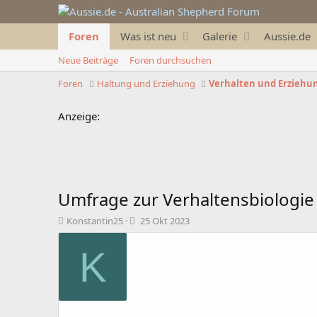
Foren
Was ist neu
Galerie
Aussie.de
Neue Beiträge
Foren durchsuchen
Foren
Haltung und Erziehung
Verhalten und Erziehu
Anzeige:
Umfrage zur Verhaltensbiologie
T
B
Konstantin25
25 Okt 2023
h
e
e
g
K
m
i
e
n
n
n
s
d
t
a