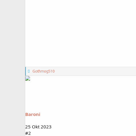
G
Gothmog510
e
f
ä
l
l
t
m
i
Baroni
r
:
25 Okt 2023
#2