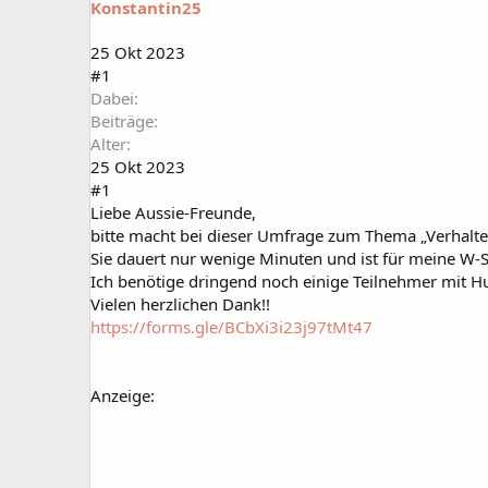
Konstantin25
a
t
r
u
t
m
25 Okt 2023
e
#1
r
Dabei
Beiträge
Alter
25 Okt 2023
#1
Liebe Aussie-Freunde,
bitte macht bei dieser Umfrage zum Thema „Verhalte
Sie dauert nur wenige Minuten und ist für meine W-S
Ich benötige dringend noch einige Teilnehmer mit H
Vielen herzlichen Dank!!
https://forms.gle/BCbXi3i23j97tMt47
Anzeige: