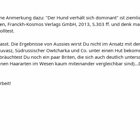
eine Anmerkung dazu: "Der Hund verhält sich dominant" ist ziemli
n, Franckh-Kosmos Verlags GmbH, 2013, S.303 ff. und denk mal ü
lltest.
efasst. Die Ergebnisse von Aussies wirst Du nicht im Ansatz mit 
Kuvasz, Südrussischer Owtcharka und Co. unter einen Hut bekomm
äuchtest Du noch ein paar Briten, die sich auch deutlich unters
nen Haararten im Wesen kaum miteinander vergleichbar sind)...D
beit!