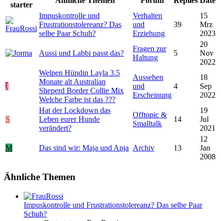
Ähnliche Themen
Forum
Replies
Date
starter
Impuskontrolle und
Verhalten
15
Frustrationstolereanz? Das
und
39
Mrz
selbe Paar Schuh?
Erziehung
2023
20
Fragen zur
Aussi und Labbi passt das?
5
Nov
Haltung
2022
Welpen Hündin Layla 3.5
Aussehen
18
Monate alt Australian
J
und
4
Sep
Sheperd Border Collie Mix
Erscheinung
2022
Welche Farbe ist das ???
Hat der Lockdown das
19
Offtopic &
S
Leben eurer Hunde
14
Jul
Smalltalk
verändert?
2021
12
M
Das sind wir: Maja und Anja
Archiv
13
Jan
2008
Ähnliche Themen
Impuskontrolle und Frustrationstolereanz? Das selbe Paar
Schuh?