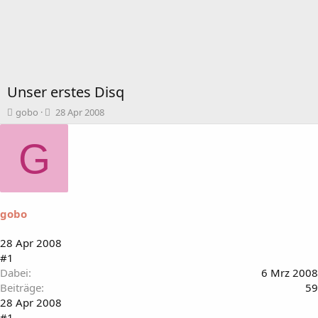
Unser erstes Disq
T
B
gobo
28 Apr 2008
h
e
e
g
G
m
i
e
n
n
n
s
d
t
a
gobo
a
t
r
u
t
m
28 Apr 2008
e
#1
r
Dabei
6 Mrz 2008
Beiträge
59
28 Apr 2008
#1