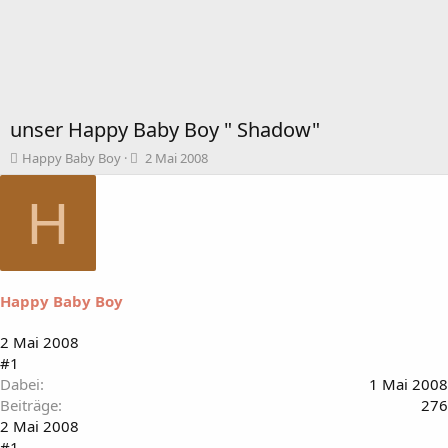
unser Happy Baby Boy " Shadow"
T
B
Happy Baby Boy
2 Mai 2008
h
e
e
g
H
m
i
e
n
n
n
s
d
t
a
Happy Baby Boy
a
t
r
u
t
m
2 Mai 2008
e
#1
r
Dabei
1 Mai 2008
Beiträge
276
2 Mai 2008
#1