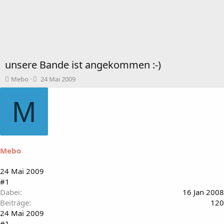
unsere Bande ist angekommen :-)
T
B
Mebo
24 Mai 2009
h
e
e
g
M
m
i
e
n
n
n
s
d
t
a
Mebo
a
t
r
u
t
m
24 Mai 2009
e
#1
r
Dabei
16 Jan 2008
Beiträge
120
24 Mai 2009
#1