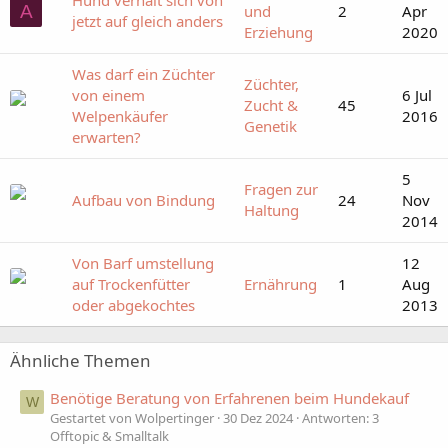
Hund verhält sich von
A
und
2
Apr
jetzt auf gleich anders
Erziehung
2020
Was darf ein Züchter
Züchter,
von einem
6 Jul
Zucht &
45
Welpenkäufer
2016
Genetik
erwarten?
5
Fragen zur
Aufbau von Bindung
24
Nov
Haltung
2014
Von Barf umstellung
12
auf Trockenfütter
Ernährung
1
Aug
oder abgekochtes
2013
Ähnliche Themen
Benötige Beratung von Erfahrenen beim Hundekauf
W
Gestartet von Wolpertinger
30 Dez 2024
Antworten: 3
Offtopic & Smalltalk