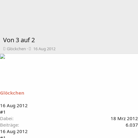
Von 3 auf 2
T
B
Glöckchen
16 Aug 2012
h
e
e
g
m
i
e
n
n
n
s
d
t
a
Glöckchen
a
t
r
u
t
m
16 Aug 2012
e
#1
r
Dabei
18 Mrz 2012
Beiträge
6.037
16 Aug 2012
#1