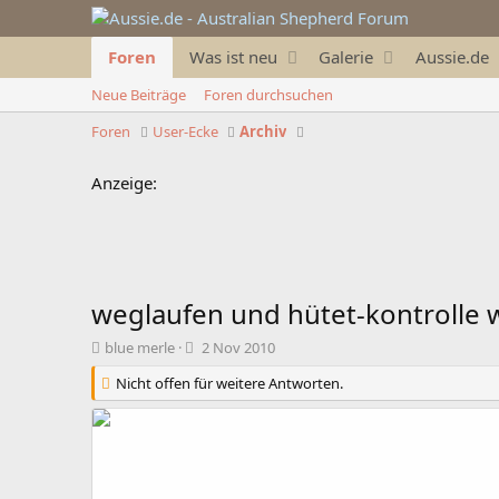
Foren
Was ist neu
Galerie
Aussie.de
Neue Beiträge
Foren durchsuchen
Foren
User-Ecke
Archiv
Anzeige:
weglaufen und hütet-kontrolle wi
T
B
blue merle
2 Nov 2010
h
e
Nicht offen für weitere Antworten.
e
g
m
i
e
n
n
n
s
d
t
a