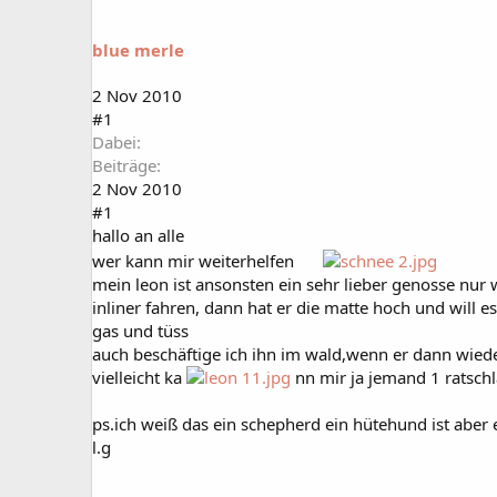
a
t
r
u
t
m
blue merle
e
r
2 Nov 2010
#1
Dabei
Beiträge
2 Nov 2010
#1
hallo an alle
wer kann mir weiterhelfen
mein leon ist ansonsten ein sehr lieber genosse nur 
inliner fahren, dann hat er die matte hoch und will e
gas und tüss
auch beschäftige ich ihn im wald,wenn er dann wiede
vielleicht ka
nn mir ja jemand 1 ratsch
ps.ich weiß das ein schepherd ein hütehund ist aber 
l.g