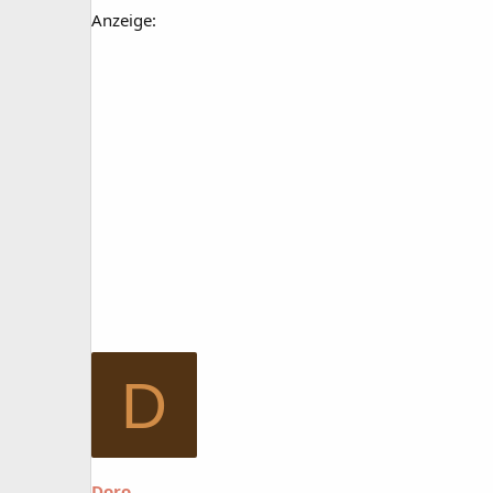
Anzeige:
D
Doro