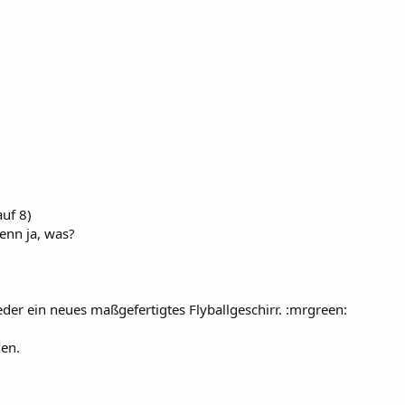
uf 8)
nn ja, was?
r ein neues maßgefertigtes Flyballgeschirr. :mrgreen:
en.