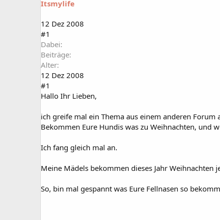
Itsmylife
a
t
r
u
t
m
12 Dez 2008
e
#1
r
Dabei
Beiträge
Alter
12 Dez 2008
#1
Hallo Ihr Lieben,
ich greife mal ein Thema aus einem anderen Forum a
Bekommen Eure Hundis was zu Weihnachten, und we
Ich fang gleich mal an.
Meine Mädels bekommen dieses Jahr Weihnachten jede
So, bin mal gespannt was Eure Fellnasen so bekomm