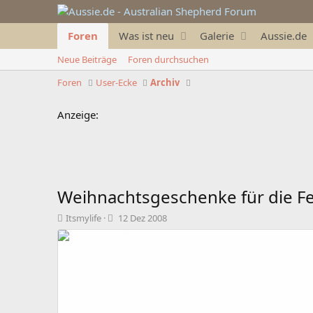
Foren
Was ist neu
Galerie
Aussie.de
Neue Beiträge
Foren durchsuchen
Foren
User-Ecke
Archiv
Anzeige:
Weihnachtsgeschenke für die Fe
T
B
Itsmylife
12 Dez 2008
h
e
e
g
m
i
e
n
n
n
s
d
t
a