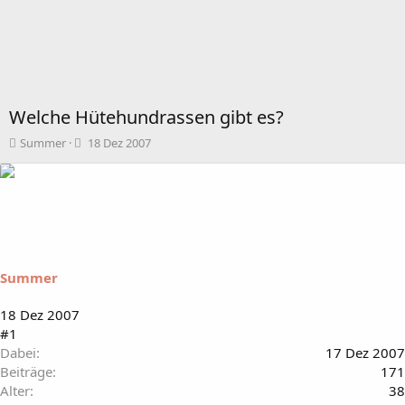
Welche Hütehundrassen gibt es?
T
B
Summer
18 Dez 2007
h
e
e
g
m
i
e
n
n
n
s
d
t
a
a
t
Summer
r
u
t
m
18 Dez 2007
e
#1
r
Dabei
17 Dez 2007
Beiträge
171
Alter
38