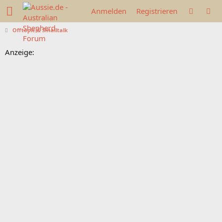
Anmelden
Registrieren
Offtopic & Smalltalk
Anzeige: