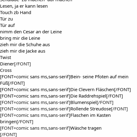
Lesen, ja er kann lesen
Touch zb Hand
Tür zu
Tür auf
nimm den Cesar an der Leine
bring mir die Leine
zieh mir die Schuhe aus
zieh mir die Jacke aus
Twist
Diener
[/FONT]
Cross
[FONT=comic sans ms,sans-serif]Bein- seine Pfoten auf mein
Füß[/FONT]
[FONT=comic sans ms,sans-serif]Die Clevern Fläschen[/FONT]
[FONT=comic sans ms,sans-serif]Die Raddrehspiel[/FONT]
[FONT=comic sans ms,sans-serif]
Blumenspiel
[/FONT]
[FONT=comic sans ms,sans-serif]
Rollende Streudose
[/FONT]
[FONT=comic sans ms,sans-serif]
Flaschen im Kasten
bringen
[/FONT]
[FONT=comic sans ms,sans-serif]
Wäsche tragen
[/FONT]