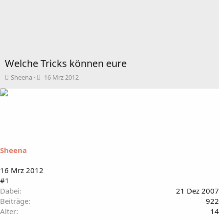
Welche Tricks können eure
T
B
Sheena
16 Mrz 2012
h
e
e
g
m
i
e
n
n
n
s
d
t
a
a
t
Sheena
r
u
t
m
16 Mrz 2012
e
#1
r
Dabei
21 Dez 2007
Beiträge
922
Alter
14