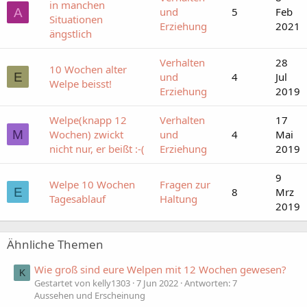
in manchen
und
5
Feb
A
Situationen
Erziehung
2021
ängstlich
Verhalten
28
10 Wochen alter
E
und
4
Jul
Welpe beisst!
Erziehung
2019
Welpe(knapp 12
Verhalten
17
M
Wochen) zwickt
und
4
Mai
nicht nur, er beißt :-(
Erziehung
2019
9
Welpe 10 Wochen
Fragen zur
E
8
Mrz
Tagesablauf
Haltung
2019
Ähnliche Themen
Wie groß sind eure Welpen mit 12 Wochen gewesen?
K
Gestartet von kelly1303
7 Jun 2022
Antworten: 7
Aussehen und Erscheinung