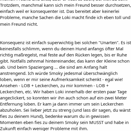
Trotzdem, manchmal kann sich mein Freund besser durchsetzen,
einfach weil er konsequenter ist. Das bereitet aber keinerlei
Probleme, manche Sachen die Loki macht finde ich eben toll und
mein Freund nicht.
Konsequenz ist einfach superwichtig bei solchen "Unarten". Es ist
keinesfalls schlimm, wenn du deinen Hund anfangs öfter Mal
richtig maßregelst, mal feste auf den Rücken legen, bis er Ruhe
gibt. Notfalls zehnmal hintereinander, das kann der Kleine schon
ab. Und beim Spaziergang ... die sind am Anfang halt
anstrengend. Ich würde Smoky jedesmal überschwänglich
loben, wenn er mir seine Aufmerksamkeit schenkt - egal wie!
Ansehen - LOB + Leckerchen, zu mir kommen - LOB +
Leckerchen, etc. Wir haben Loki innerhalb der ersten paar Tage
angeclickert, so konnten wir ihn auch schon auf ein-zwei Meter
Entfernung loben. Er kam ja dann immer um sein Leckerchen
abzuholen. Sei lieber jetzt zu streng (und lass dir sagen, du wärst
fies zu deinem Hund), bedenke warum du in gewissen
Momenten eben fies zu deinem Smoky sein MUSST und habe in
Zukunft einfach weniger Probleme mit ihm.