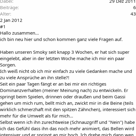
Dabei
29 Dez 2011
Beiträge
6
Alter
43
2 Jan 2012
#1
Hallo zusammen...
ich bin neu hier und schon kommen ganz viele Fragen auf.
Haben unseren Smoky seit knapp 3 Wochen, er hat sich super
eingelebt, aber in der letzten Woche mache ich mir ein paar
Sorgen.
Ich weiß nicht ob ich mir einfach zu viele Gedanken mache und
zu viele Ansprüche an ihn stelle?!
Seit ein paar Tagen fängt er an bei mir ein richtiges
Dominanzverhalten (meiner Meinung nach) zu entwickeln. Er
springt beim Spielen, drinnen oder draußen und beim Gassi
gehen um mich rum, bellt mich an, zwickt mir in die Beine (teils
wirklich schmerzhaft mit den spitzen Zähnchen), interessiert sich
mehr für die Umwelt als für mich...
Selbst wenn ich ihn zurechtweise (Schnauzgriff und "Nein") habe
ich das Gefühl dass ihn das noch mehr animiert, das Bellen wird
intensiver und er springt an mir hoch. Ich drehe mich dann weg