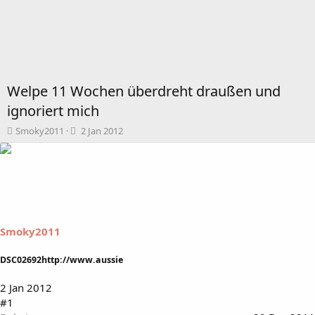
Welpe 11 Wochen überdreht draußen und
ignoriert mich
T
B
Smoky2011
2 Jan 2012
h
e
e
g
m
i
e
n
n
n
s
d
t
a
Smoky2011
a
t
r
u
t
m
DSC02692http://www.aussie
e
r
2 Jan 2012
#1