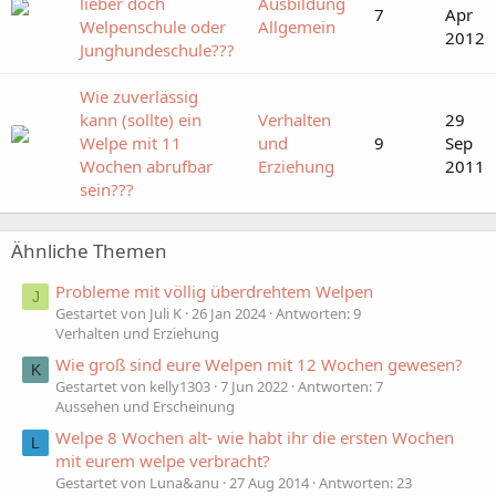
lieber doch
Ausbildung
7
Apr
Welpenschule oder
Allgemein
2012
Junghundeschule???
Wie zuverlässig
kann (sollte) ein
Verhalten
29
Welpe mit 11
und
9
Sep
Wochen abrufbar
Erziehung
2011
sein???
Ähnliche Themen
Probleme mit völlig überdrehtem Welpen
J
Gestartet von Juli K
26 Jan 2024
Antworten: 9
Verhalten und Erziehung
Wie groß sind eure Welpen mit 12 Wochen gewesen?
K
Gestartet von kelly1303
7 Jun 2022
Antworten: 7
Aussehen und Erscheinung
Welpe 8 Wochen alt- wie habt ihr die ersten Wochen
L
mit eurem welpe verbracht?
Gestartet von Luna&anu
27 Aug 2014
Antworten: 23