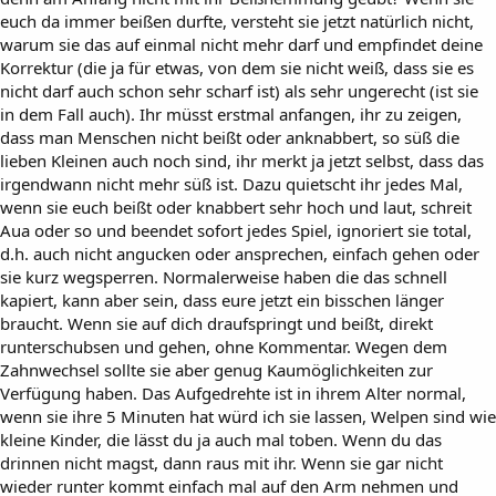
euch da immer beißen durfte, versteht sie jetzt natürlich nicht,
warum sie das auf einmal nicht mehr darf und empfindet deine
Korrektur (die ja für etwas, von dem sie nicht weiß, dass sie es
nicht darf auch schon sehr scharf ist) als sehr ungerecht (ist sie
in dem Fall auch). Ihr müsst erstmal anfangen, ihr zu zeigen,
dass man Menschen nicht beißt oder anknabbert, so süß die
lieben Kleinen auch noch sind, ihr merkt ja jetzt selbst, dass das
irgendwann nicht mehr süß ist. Dazu quietscht ihr jedes Mal,
wenn sie euch beißt oder knabbert sehr hoch und laut, schreit
Aua oder so und beendet sofort jedes Spiel, ignoriert sie total,
d.h. auch nicht angucken oder ansprechen, einfach gehen oder
sie kurz wegsperren. Normalerweise haben die das schnell
kapiert, kann aber sein, dass eure jetzt ein bisschen länger
braucht. Wenn sie auf dich draufspringt und beißt, direkt
runterschubsen und gehen, ohne Kommentar. Wegen dem
Zahnwechsel sollte sie aber genug Kaumöglichkeiten zur
Verfügung haben. Das Aufgedrehte ist in ihrem Alter normal,
wenn sie ihre 5 Minuten hat würd ich sie lassen, Welpen sind wie
kleine Kinder, die lässt du ja auch mal toben. Wenn du das
drinnen nicht magst, dann raus mit ihr. Wenn sie gar nicht
wieder runter kommt einfach mal auf den Arm nehmen und