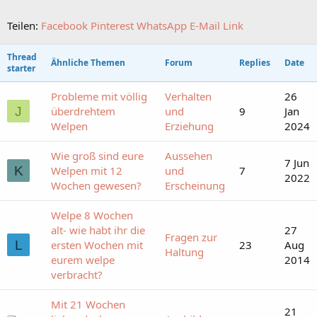
Teilen:
Facebook
Pinterest
WhatsApp
E-Mail
Link
Thread
Ähnliche Themen
Forum
Replies
Date
starter
Probleme mit völlig
Verhalten
26
J
überdrehtem
und
9
Jan
Welpen
Erziehung
2024
Wie groß sind eure
Aussehen
7 Jun
K
Welpen mit 12
und
7
2022
Wochen gewesen?
Erscheinung
Welpe 8 Wochen
alt- wie habt ihr die
27
Fragen zur
L
ersten Wochen mit
23
Aug
Haltung
eurem welpe
2014
verbracht?
Mit 21 Wochen
21