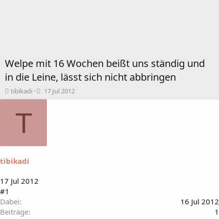
Welpe mit 16 Wochen beißt uns ständig und
in die Leine, lässt sich nicht abbringen
T
B
tibikadi
17 Jul 2012
h
e
e
g
T
m
i
e
n
n
n
s
d
t
a
tibikadi
a
t
r
u
t
m
17 Jul 2012
e
#1
r
Dabei
16 Jul 2012
Beiträge
1