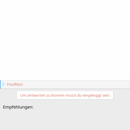
G
FrauRossi
e
f
Um antworten zu können musst du eingeloggt sein.
ä
l
Empfehlungen:
l
t
m
i
r