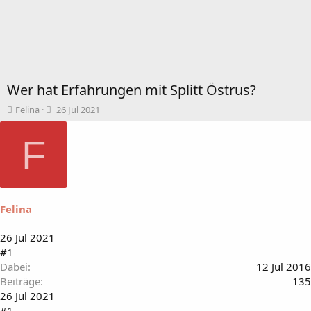
Wer hat Erfahrungen mit Splitt Östrus?
T
B
Felina
26 Jul 2021
h
e
e
g
F
m
i
e
n
n
n
s
d
t
a
Felina
a
t
r
u
t
m
26 Jul 2021
e
#1
r
Dabei
12 Jul 2016
Beiträge
135
26 Jul 2021
#1