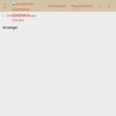
Anmelden
Registrieren
Offtopic & Smalltalk
Anzeige: