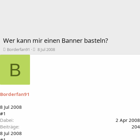
Wer kann mir einen Banner basteln?
T
B
Borderfan91
8 Jul 2008
h
e
e
g
B
m
i
e
n
n
n
s
d
t
a
Borderfan91
a
t
r
u
t
m
8 Jul 2008
e
#1
r
Dabei
2 Apr 2008
Beiträge
204
8 Jul 2008
#1