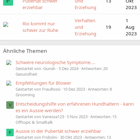
F
Pubertät schwer
und
13
Okt
erziehbar
Erziehung
2023
Verhalten
1
Rio kommt nur
und
19
Aug
schwer zur Ruhe
Erziehung
2023
Ähnliche Themen
Schwere neurologische Symptome....
Gestartet von -Gundi-
5 Dez 2024
Antworten: 20
Gesundheit
Empfehlungen für Blower
Gestartet von FrauRossi
10 Dez 2023
Antworten: 8
Grooming
Entscheidungshilfe von erfahrenen Hundhaltern - kann
V
es ein Aussie werden?
Gestartet von Vanessa123
5 Nov 2023
Antworten: 15
Offtopic & Smalltalk
Aussie in der Pubertät schwer erziehbar
F
Gestartet von Fridolini
30 Okt 2023
Antworten: 13