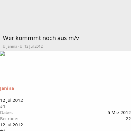
Wer kommmt noch aus m/v
T
B
Janina
12 Jul 2012
h
e
e
g
m
i
e
n
n
n
s
d
t
a
Janina
a
t
r
u
t
m
12 Jul 2012
e
#1
r
Dabei
5 Mrz 2012
Beiträge
22
12 Jul 2012
#1