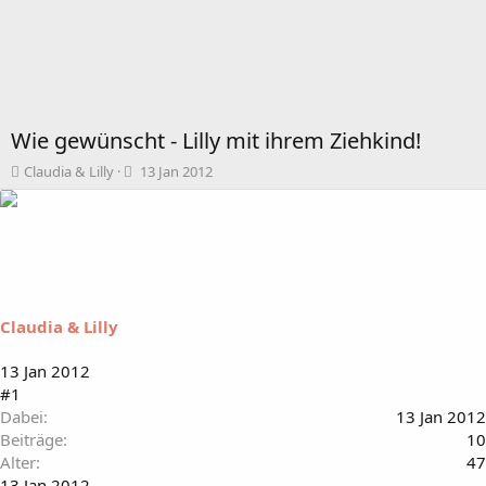
Wie gewünscht - Lilly mit ihrem Ziehkind!
T
B
Claudia & Lilly
13 Jan 2012
h
e
e
g
m
i
e
n
n
n
s
d
t
a
Claudia & Lilly
a
t
r
u
t
m
13 Jan 2012
e
#1
r
Dabei
13 Jan 2012
Beiträge
10
Alter
47
13 Jan 2012