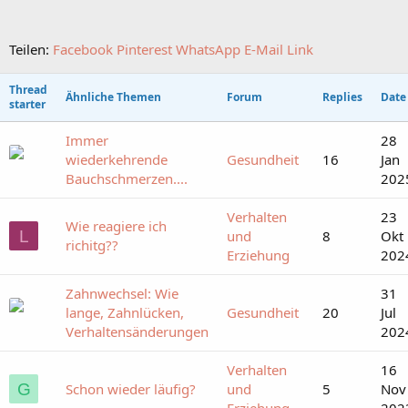
Teilen:
Facebook
Pinterest
WhatsApp
E-Mail
Link
Thread
Ähnliche Themen
Forum
Replies
Date
starter
Immer
28
wiederkehrende
Gesundheit
16
Jan
Bauchschmerzen....
202
Verhalten
23
Wie reagiere ich
L
und
8
Okt
richitg??
Erziehung
202
Zahnwechsel: Wie
31
lange, Zahnlücken,
Gesundheit
20
Jul
Verhaltensänderungen
202
Verhalten
16
G
Schon wieder läufig?
und
5
Nov