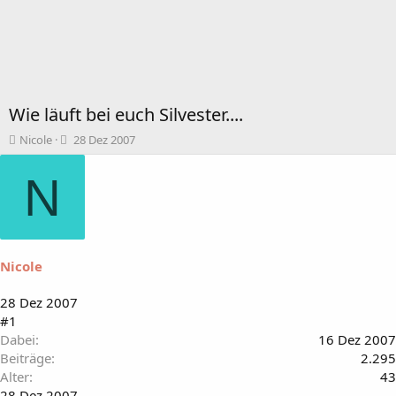
Wie läuft bei euch Silvester....
T
B
Nicole
28 Dez 2007
h
e
e
g
N
m
i
e
n
n
n
s
d
t
a
Nicole
a
t
r
u
t
m
28 Dez 2007
e
#1
r
Dabei
16 Dez 2007
Beiträge
2.295
Alter
43
28 Dez 2007