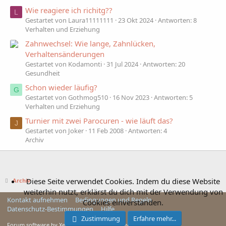
Wie reagiere ich richitg??
L
Gestartet von Laura11111111
23 Okt 2024
Antworten: 8
Verhalten und Erziehung
Zahnwechsel: Wie lange, Zahnlücken,
Verhaltensänderungen
Gestartet von Kodamonti
31 Jul 2024
Antworten: 20
Gesundheit
Schon wieder läufig?
G
Gestartet von Gothmog510
16 Nov 2023
Antworten: 5
Verhalten und Erziehung
Turnier mit zwei Parocuren - wie läuft das?
J
Gestartet von Joker
11 Feb 2008
Antworten: 4
Archiv
Diese Seite verwendet Cookies. Indem du diese Website
Archiv
weiterhin nutzt, erklärst du dich mit der Verwendung von
Kontakt aufnehmen
Bedingungen und Regeln
Cookies einverstanden.
Datenschutz-Bestimmungen
Hilfe
Zustimmung
Erfahre mehr...
Forum software by XenForo™ © 2010-2025 XenForo Ltd.