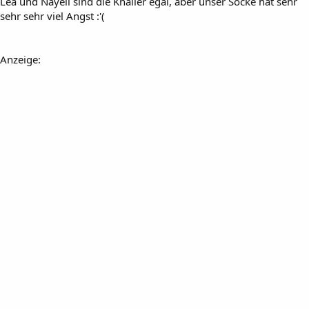
Lea und Nayeli sind die Knaller egal, aber unser Socke hat sehr
sehr sehr viel Angst :'(
Anzeige: