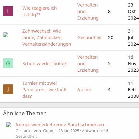
Verhalten
23
Wie reagiere ich
L
und
8
Okt
richitg??
Erziehung
2024
Zahnwechsel: Wie
31
lange, Zahnlücken,
Gesundheit
20
Jul
Verhaltensänderungen
2024
Verhalten
16
G
Schon wieder läufig?
und
5
Nov
Erziehung
2023
Turnier mit zwei
11
J
Parocuren - wie läuft
Archiv
4
Feb
das?
2008
Ähnliche Themen
Immer wiederkehrende Bauchschmerzen....
Gestartet von -Gundi-
28 Jan 2025
Antworten: 16
Gesundheit