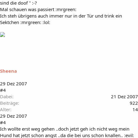
sind die doof " :-?
Mal schauen was passiert :mrgreen:
Ich steh übrigens auch immer nur in der Tür und trink ein
Sektchen :mrgreen: :lol:
Sheena
29 Dez 2007
#4
Dabei
21 Dez 2007
Beiträge
922
Alter
14
29 Dez 2007
#4
Ich wollte erst weg gehen ..doch jetzt geh ich nicht weg mein
Hund hat jetzt schon angst ..da die bei uns schon knallen.. :evil: